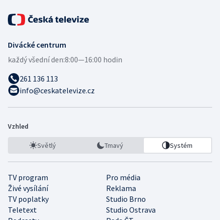
Divácké centrum
každý všední den:
8:00—16:00 hodin
261 136 113
info@ceskatelevize.cz
Vzhled
Světlý
Tmavý
Systém
TV program
Pro média
Živé vysílání
Reklama
TV poplatky
Studio Brno
Teletext
Studio Ostrava