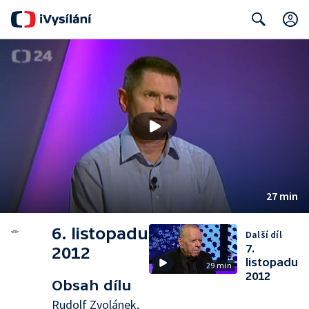
Search
27 min
6. listopadu
Další díl
7.
2012
listopadu
29 min
2012
Obsah dílu
Rudolf Zvolánek,