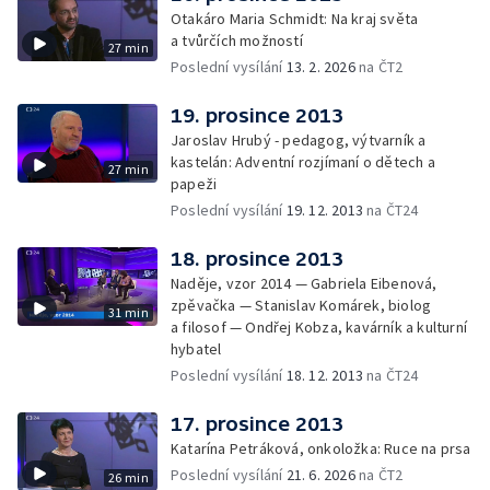
Otakáro Maria Schmidt: Na kraj světa
a tvůrčích možností
27 min
Poslední vysílání
13. 2. 2026
na ČT2
19. prosince 2013
Jaroslav Hrubý - pedagog, výtvarník a
kastelán: Adventní rozjímaní o dětech a
27 min
papeži
Poslední vysílání
19. 12. 2013
na ČT24
18. prosince 2013
Naděje, vzor 2014 — Gabriela Eibenová,
zpěvačka — Stanislav Komárek, biolog
31 min
a filosof — Ondřej Kobza, kavárník a kulturní
hybatel
Poslední vysílání
18. 12. 2013
na ČT24
17. prosince 2013
Katarína Petráková, onkoložka: Ruce na prsa
Poslední vysílání
21. 6. 2026
na ČT2
26 min