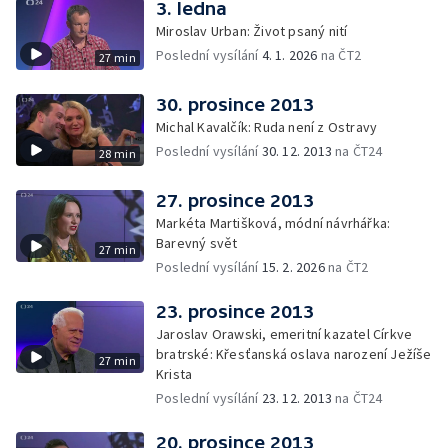
3. ledna
Miroslav Urban: Život psaný nití
Poslední vysílání
4. 1. 2026
na ČT2
27 min
30. prosince 2013
Michal Kavalčík: Ruda není z Ostravy
Poslední vysílání
30. 12. 2013
na ČT24
28 min
27. prosince 2013
Markéta Martišková, módní návrhářka:
Barevný svět
27 min
Poslední vysílání
15. 2. 2026
na ČT2
23. prosince 2013
Jaroslav Orawski, emeritní kazatel Církve
bratrské: Křesťanská oslava narození Ježíše
27 min
Krista
Poslední vysílání
23. 12. 2013
na ČT24
20. prosince 2013