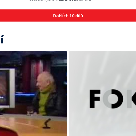
Dalších 10 dílů
í