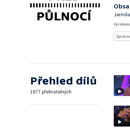
Obsa
Jarmila
Vyroben
Zpravod
Přehled dílů
1877 přehratelných