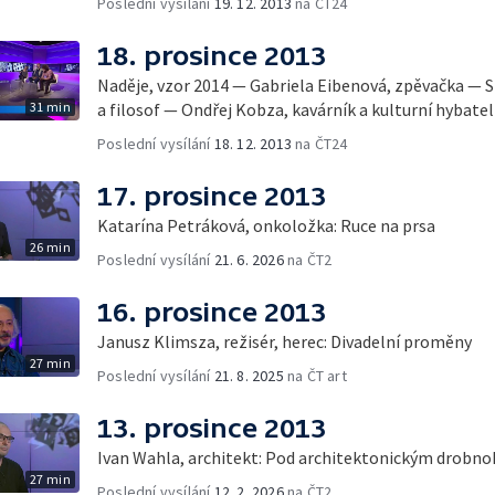
Poslední vysílání
19. 12. 2013
na ČT24
18. prosince 2013
Naděje, vzor 2014 — Gabriela Eibenová, zpěvačka — 
31 min
a filosof — Ondřej Kobza, kavárník a kulturní hybatel
Poslední vysílání
18. 12. 2013
na ČT24
17. prosince 2013
Katarína Petráková, onkoložka: Ruce na prsa
26 min
Poslední vysílání
21. 6. 2026
na ČT2
16. prosince 2013
Janusz Klimsza, režisér, herec: Divadelní proměny
27 min
Poslední vysílání
21. 8. 2025
na ČT art
13. prosince 2013
Ivan Wahla, architekt: Pod architektonickým drobn
27 min
Poslední vysílání
12. 2. 2026
na ČT2