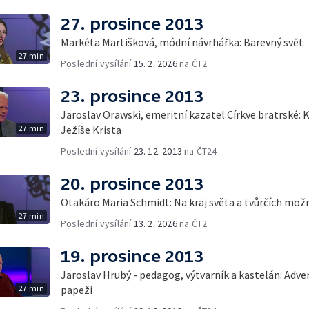
27. prosince 2013
Markéta Martišková, módní návrhářka: Barevný svět
27 min
Poslední vysílání
15. 2. 2026
na ČT2
23. prosince 2013
Jaroslav Orawski, emeritní kazatel Církve bratrské: 
27 min
Ježíše Krista
Poslední vysílání
23. 12. 2013
na ČT24
20. prosince 2013
Otakáro Maria Schmidt: Na kraj světa a tvůrčích mož
27 min
Poslední vysílání
13. 2. 2026
na ČT2
19. prosince 2013
Jaroslav Hrubý - pedagog, výtvarník a kastelán: Adve
27 min
papeži