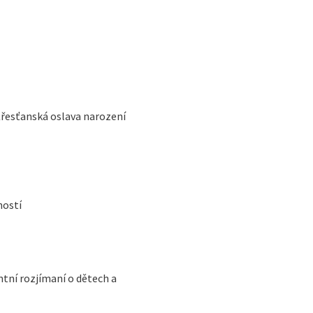
Křesťanská oslava narození
ností
ntní rozjímaní o dětech a