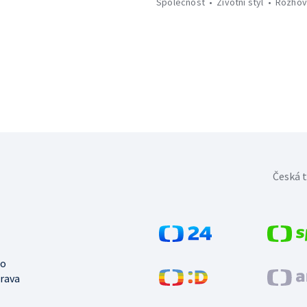
Společnost
Životní styl
Rozhov
Česká t
no
trava