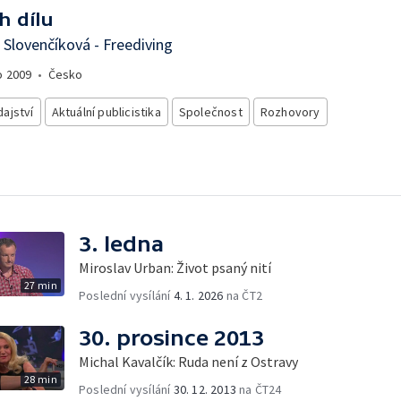
h dílu
 Slovenčíková - Freediving
o
2009
•
Česko
ajství
Aktuální publicistika
Společnost
Rozhovory
3. ledna
Miroslav Urban: Život psaný nití
27 min
Poslední vysílání
4. 1. 2026
na ČT2
30. prosince 2013
Michal Kavalčík: Ruda není z Ostravy
28 min
Poslední vysílání
30. 12. 2013
na ČT24