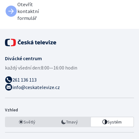
Otevřít
kontaktní
formulář
Divácké centrum
každý všední den:
8:00—16:00 hodin
261 136 113
info@ceskatelevize.cz
Vzhled
Světlý
Tmavý
Systém