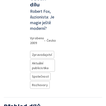
dílu
Robert Fox,
iluzionista: Je
magie ještě
moderní?
Vyrobeno
•
Česko
2009
Zpravodajství
Aktuální
publicistika
Společnost
Rozhovory