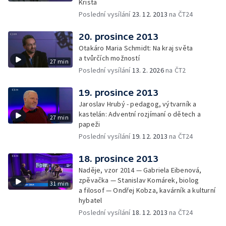
Krista
Poslední vysílání
23. 12. 2013
na ČT24
20. prosince 2013
Otakáro Maria Schmidt: Na kraj světa
a tvůrčích možností
27 min
Poslední vysílání
13. 2. 2026
na ČT2
19. prosince 2013
Jaroslav Hrubý - pedagog, výtvarník a
kastelán: Adventní rozjímaní o dětech a
27 min
papeži
Poslední vysílání
19. 12. 2013
na ČT24
18. prosince 2013
Naděje, vzor 2014 — Gabriela Eibenová,
zpěvačka — Stanislav Komárek, biolog
31 min
a filosof — Ondřej Kobza, kavárník a kulturní
hybatel
Poslední vysílání
18. 12. 2013
na ČT24