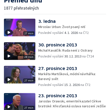
Přehled dílů
1877 přehratelných
3. ledna
Miroslav Urban: Život psaný nití
Poslední vysílání
4. 1. 2026
na ČT2
27 min
30. prosince 2013
Michal Kavalčík: Ruda není z Ostravy
Poslední vysílání
30. 12. 2013
na ČT24
28 min
27. prosince 2013
Markéta Martišková, módní návrhářka:
Barevný svět
27 min
Poslední vysílání
15. 2. 2026
na ČT2
23. prosince 2013
Jaroslav Orawski, emeritní kazatel Církve
bratrské: Křesťanská oslava narození Ježíše
27 min