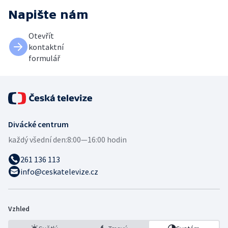
Napište nám
Otevřít
kontaktní
formulář
Divácké centrum
každý všední den:
8:00—16:00 hodin
261 136 113
info@ceskatelevize.cz
Vzhled