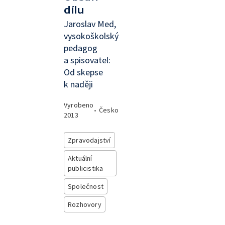
dílu
Jaroslav Med,
vysokoškolský
pedagog
a spisovatel:
Od skepse
k naději
Vyrobeno
•
Česko
2013
Zpravodajství
Aktuální
publicistika
Společnost
Rozhovory