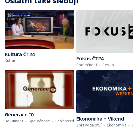
Ostatní také sledují
Kultura ČT24
Fokus ČT24
Kultura
Společnost
Česko
Generace "0"
Ekonomika + Víkend
Dokument
Společnost
Osobnosti
Zpravodajství
Ekonomika