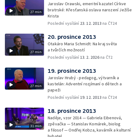
Jaroslav Orawski, emeritní kazatel Církve
bratrské: Křesťanská oslava narození Ježíše
27 min
Krista
Poslední vysílání
23. 12. 2013
na ČT24
20. prosince 2013
Otakáro Maria Schmidt: Na kraj světa
a tvůrčích možností
27 min
Poslední vysílání
13. 2. 2026
na ČT2
19. prosince 2013
Jaroslav Hrubý - pedagog, výtvarník a
kastelán: Adventní rozjímaní o dětech a
27 min
papeži
Poslední vysílání
19. 12. 2013
na ČT24
18. prosince 2013
Naděje, vzor 2014 — Gabriela Eibenová,
zpěvačka — Stanislav Komárek, biolog
31 min
a filosof — Ondřej Kobza, kavárník a kulturní
hybatel