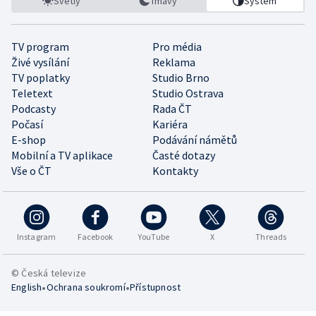
Světlý
Tmavý
Systém
TV program
Pro média
Živé vysílání
Reklama
TV poplatky
Studio Brno
Teletext
Studio Ostrava
Podcasty
Rada ČT
Počasí
Kariéra
E-shop
Podávání námětů
Mobilní a TV aplikace
Časté dotazy
Vše o ČT
Kontakty
Instagram
Facebook
YouTube
X
Threads
© Česká televize
•
•
English
Ochrana soukromí
Přístupnost