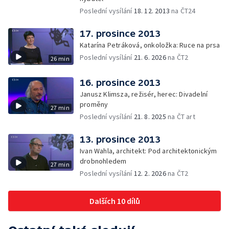
Poslední vysílání
18. 12. 2013
na ČT24
17. prosince 2013
Katarína Petráková, onkoložka: Ruce na prsa
Poslední vysílání
21. 6. 2026
na ČT2
26 min
16. prosince 2013
Janusz Klimsza, režisér, herec: Divadelní
proměny
27 min
Poslední vysílání
21. 8. 2025
na ČT art
13. prosince 2013
Ivan Wahla, architekt: Pod architektonickým
drobnohledem
27 min
Poslední vysílání
12. 2. 2026
na ČT2
Dalších 10 dílů