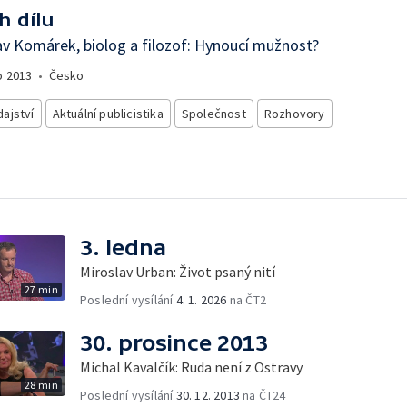
h dílu
av Komárek, biolog a filozof: Hynoucí mužnost?
o
2013
•
Česko
ajství
Aktuální publicistika
Společnost
Rozhovory
3. ledna
Miroslav Urban: Život psaný nití
27 min
Poslední vysílání
4. 1. 2026
na ČT2
30. prosince 2013
Michal Kavalčík: Ruda není z Ostravy
28 min
Poslední vysílání
30. 12. 2013
na ČT24