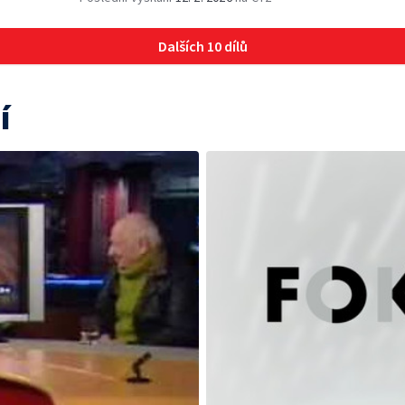
Dalších 10 dílů
í