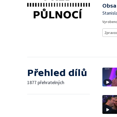
Obsa
Stanisl
Vyroben
Zpravod
Přehled dílů
1877 přehratelných