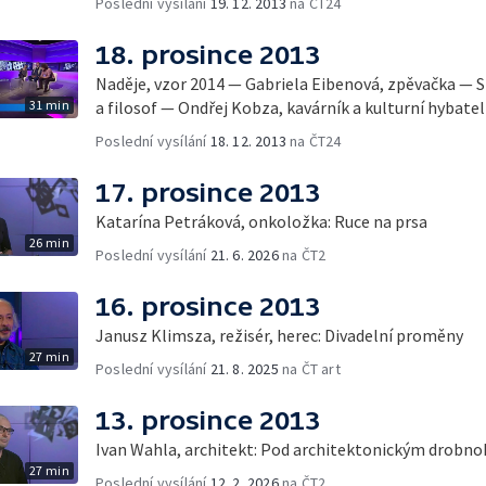
Poslední vysílání
19. 12. 2013
na ČT24
18. prosince 2013
Naděje, vzor 2014 — Gabriela Eibenová, zpěvačka — 
31 min
a filosof — Ondřej Kobza, kavárník a kulturní hybatel
Poslední vysílání
18. 12. 2013
na ČT24
17. prosince 2013
Katarína Petráková, onkoložka: Ruce na prsa
26 min
Poslední vysílání
21. 6. 2026
na ČT2
16. prosince 2013
Janusz Klimsza, režisér, herec: Divadelní proměny
27 min
Poslední vysílání
21. 8. 2025
na ČT art
13. prosince 2013
Ivan Wahla, architekt: Pod architektonickým drobn
27 min
Poslední vysílání
12. 2. 2026
na ČT2