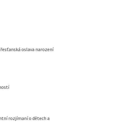
Křesťanská oslava narození
ností
ntní rozjímaní o dětech a