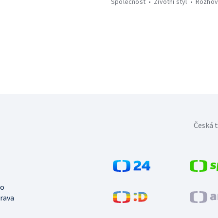
Společnost
Životní styl
Rozhov
Česká t
no
trava