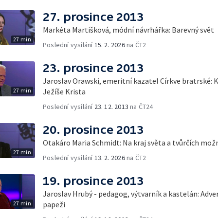
27. prosince 2013
Markéta Martišková, módní návrhářka: Barevný svět
27 min
Poslední vysílání
15. 2. 2026
na ČT2
23. prosince 2013
Jaroslav Orawski, emeritní kazatel Církve bratrské: 
27 min
Ježíše Krista
Poslední vysílání
23. 12. 2013
na ČT24
20. prosince 2013
Otakáro Maria Schmidt: Na kraj světa a tvůrčích mož
27 min
Poslední vysílání
13. 2. 2026
na ČT2
19. prosince 2013
Jaroslav Hrubý - pedagog, výtvarník a kastelán: Adve
27 min
papeži