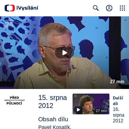
Close
Search
27 min
15. srpna
Další
díl
2012
16.
27 min
srpna
Obsah dílu
2012
Pavel Kosatík,