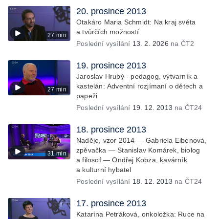
20. prosince 2013
Otakáro Maria Schmidt: Na kraj světa
a tvůrčích možností
27 min
Poslední vysílání
13. 2. 2026
na ČT2
19. prosince 2013
Jaroslav Hrubý - pedagog, výtvarník a
kastelán: Adventní rozjímaní o dětech a
27 min
papeži
Poslední vysílání
19. 12. 2013
na ČT24
18. prosince 2013
Naděje, vzor 2014 — Gabriela Eibenová,
zpěvačka — Stanislav Komárek, biolog
31 min
a filosof — Ondřej Kobza, kavárník
a kulturní hybatel
Poslední vysílání
18. 12. 2013
na ČT24
17. prosince 2013
Katarína Petráková, onkoložka: Ruce na