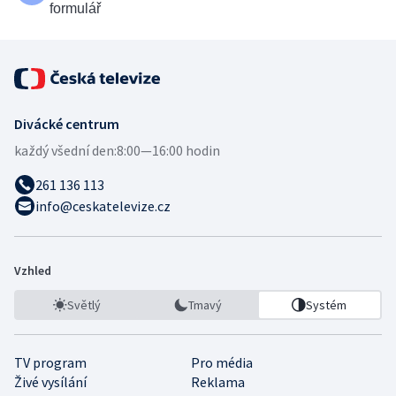
formulář
Divácké centrum
každý všední den:
8:00—16:00 hodin
261 136 113
info@ceskatelevize.cz
Vzhled
Světlý
Tmavý
Systém
TV program
Pro média
Živé vysílání
Reklama