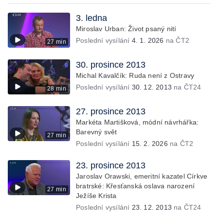
3. ledna
Miroslav Urban: Život psaný nití
Poslední vysílání
4. 1. 2026
na ČT2
27 min
30. prosince 2013
Michal Kavalčík: Ruda není z Ostravy
Poslední vysílání
30. 12. 2013
na ČT24
28 min
27. prosince 2013
Markéta Martišková, módní návrhářka:
Barevný svět
27 min
Poslední vysílání
15. 2. 2026
na ČT2
23. prosince 2013
Jaroslav Orawski, emeritní kazatel Církve
bratrské: Křesťanská oslava narození
27 min
Ježíše Krista
Poslední vysílání
23. 12. 2013
na ČT24