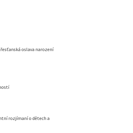
Křesťanská oslava narození
ností
ntní rozjímaní o dětech a