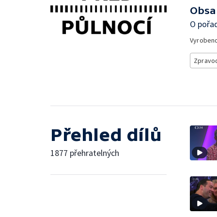
Obsa
O pořad
Vyroben
Zpravod
Přehled dílů
1877 přehratelných