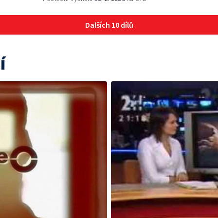
Dalších 10 dílů
í