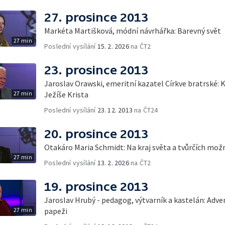
27. prosince 2013
Markéta Martišková, módní návrhářka: Barevný svět
27 min
Poslední vysílání
15. 2. 2026
na ČT2
23. prosince 2013
Jaroslav Orawski, emeritní kazatel Církve bratrské: 
27 min
Ježíše Krista
Poslední vysílání
23. 12. 2013
na ČT24
20. prosince 2013
Otakáro Maria Schmidt: Na kraj světa a tvůrčích mož
27 min
Poslední vysílání
13. 2. 2026
na ČT2
19. prosince 2013
Jaroslav Hrubý - pedagog, výtvarník a kastelán: Adve
27 min
papeži