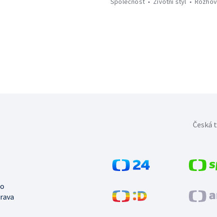
Společnost
Životní styl
Rozhov
Česká t
no
trava