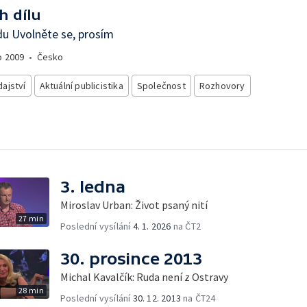
h dílu
u Uvolněte se, prosím
o
2009
•
Česko
ajství
Aktuální publicistika
Společnost
Rozhovory
3. ledna
Miroslav Urban: Život psaný nití
27 min
Poslední vysílání
4. 1. 2026
na ČT2
30. prosince 2013
Michal Kavalčík: Ruda není z Ostravy
28 min
Poslední vysílání
30. 12. 2013
na ČT24