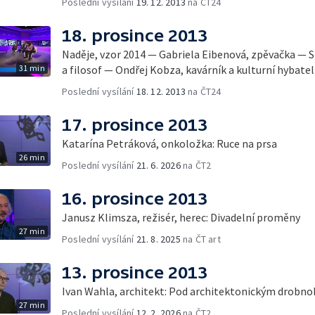
Poslední vysílání
19. 12. 2013
na ČT24
18. prosince 2013
Naděje, vzor 2014 — Gabriela Eibenová, zpěvačka — 
31 min
a filosof — Ondřej Kobza, kavárník a kulturní hybatel
Poslední vysílání
18. 12. 2013
na ČT24
17. prosince 2013
Katarína Petráková, onkoložka: Ruce na prsa
26 min
Poslední vysílání
21. 6. 2026
na ČT2
16. prosince 2013
Janusz Klimsza, režisér, herec: Divadelní proměny
27 min
Poslední vysílání
21. 8. 2025
na ČT art
13. prosince 2013
Ivan Wahla, architekt: Pod architektonickým drobn
27 min
Poslední vysílání
12. 2. 2026
na ČT2