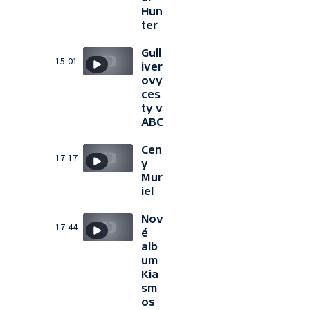
Hun
ter
Gull
15:01
iver
ovy
ces
ty v
ABC
Cen
17:17
y
Mur
iel
Nov
17:44
é
alb
um
Kia
sm
os