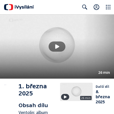
Close
Search
26 min
1. března
Další díl
8.
2025
března
26 min
2025
Obsah dílu
Ventolin: album