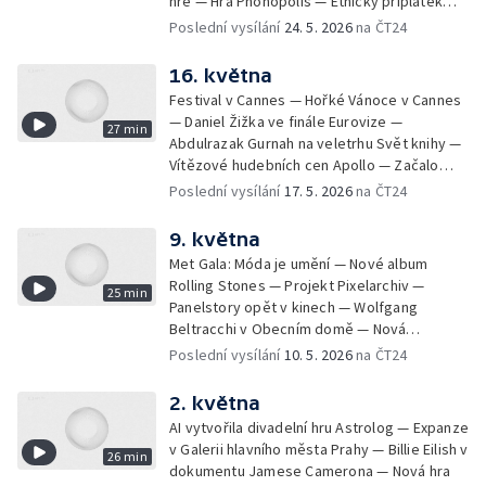
hře — Hra Phonopolis — Etnický příplatek
pro komparzisty — Kapela Sto zvířat natáčí
Poslední vysílání
24. 5. 2026
na ČT24
desku — Jiří David ve Špálově galerii — Star
Wars: Mandalorian a Grogu v kinech — Kniha
16. května
Podivuhodná cesta kolem královny —
Festival v Cannes — Hořké Vánoce v Cannes
Hudební dokument o Iron Maiden
— Daniel Žižka ve finále Eurovize —
27 min
Abdulrazak Gurnah na veletrhu Svět knihy —
Vítězové hudebních cen Apollo — Začalo
Pražské jaro — Ewa Farna v Edenu — Polsko-
Poslední vysílání
17. 5. 2026
na ČT24
české vztahy v divadelní hře — Marina
Abramović na Benátském bienále umění
9. května
Met Gala: Móda je umění — Nové album
Rolling Stones — Projekt Pixelarchiv —
25 min
Panelstory opět v kinech — Wolfgang
Beltracchi v Obecním domě — Nová
videohra Mixtape — Hudební objev roku
Poslední vysílání
10. 5. 2026
na ČT24
Marie April — Larischova vila se stane
Muzeem odboje — Chris Brown vydává nové
2. května
album — Nový umělecký ředitel České
AI vytvořila divadelní hru Astrolog — Expanze
filharmonie — Resident Evil představil první
v Galerii hlavního města Prahy — Billie Eilish v
26 min
ukázky
dokumentu Jamese Camerona — Nová hra