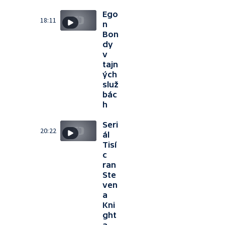
Ego
18:11
n
Bon
dy
v
tajn
ých
služ
bác
h
Seri
20:22
ál
Tisí
c
ran
Ste
ven
a
Kni
ght