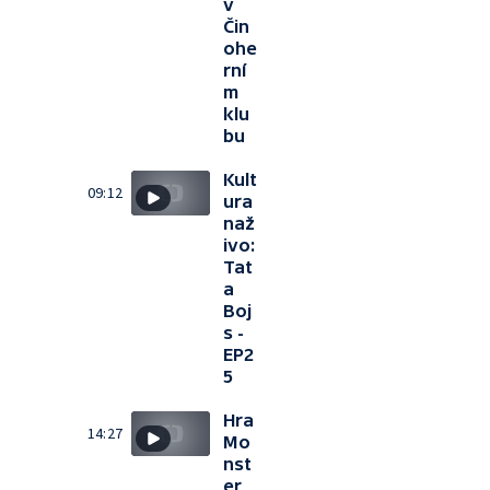
v
Čin
ohe
rní
m
klu
bu
Kult
09:12
ura
naž
ivo:
Tat
a
Boj
s -
EP2
5
Hra
14:27
Mo
nst
er