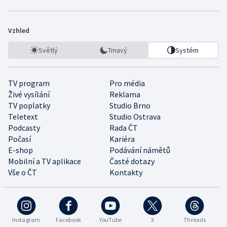
Vzhled
Světlý
Tmavý
Systém
TV program
Pro média
Živé vysílání
Reklama
TV poplatky
Studio Brno
Teletext
Studio Ostrava
Podcasty
Rada ČT
Počasí
Kariéra
E-shop
Podávání námětů
Mobilní a TV aplikace
Časté dotazy
Vše o ČT
Kontakty
Instagram
Facebook
YouTube
X
Threads