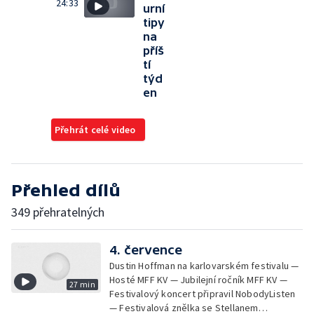
24:33
urní
tipy
na
příš
tí
týd
en
Přehrát celé video
Přehled dílů
349 přehratelných
4. července
Dustin Hoffman na karlovarském festivalu —
Hosté MFF KV — Jubilejní ročník MFF KV —
27 min
Festivalový koncert připravil NobodyListen
— Festivalová znělka se Stellanem