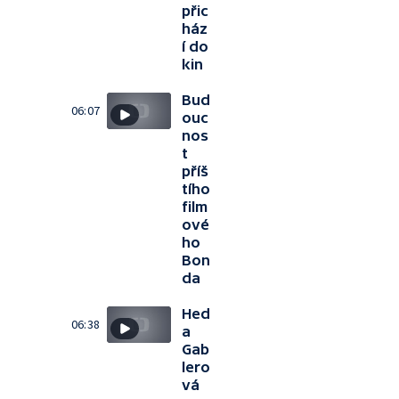
přic
ház
í do
kin
Bud
06:07
ouc
nos
t
příš
tího
film
ové
ho
Bon
da
Hed
06:38
a
Gab
lero
vá