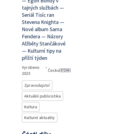
— Egon Bondy v
tajných službách —
Seriál Tisíc ran
Stevena Knighta —
Nové album Sama
Fendera — Názory
Alžběty Stančákové
— Kulturní tipy na
příští týden
Vyrobeno
•
Česko
2025
Zpravodajství
Aktuální publicistika
Kultura
Kulturní aktuality