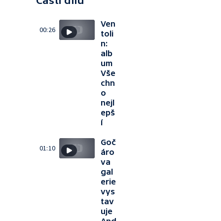
Části dílu
Ven
00:26
toli
n:
alb
um
Vše
chn
o
nejl
epš
í
Goč
01:10
áro
va
gal
erie
vys
tav
uje