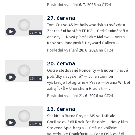
Skarsgårdem — Historie festivalu —
Poslední vysílání
6. 7. 2026
na ČT24
Kopytem sem, kopytem tam v programu
festivalu — České filmy v nabídce festivalu
27. června
— Bezhlavý jezdec v GHMP — Bratři Orffové
Tom Cruise 46 let hollywoodskou hvězdou —
o své současnosti — Tvůrci Grand Theft Auto
Zahraniční hosté MFF KV — Čeští animátoři v
27 min
VI odtajnili datum premiéry
Annecy — Nová píseň Lake Malawi — Anish
Kapoor v londýnské Hayward Gallery —
Videohra Playing Prague — Letní
Poslední vysílání
28. 6. 2026
na ČT24
shakespearovské slavnosti — Duo Hmlisto
vydalo nové album — Třetí řada seriálu Rod
20. června
draka — Jan Hendrych vystavuje v Topičově
Ostře sledované koncerty — Budou filmové
salonu — Nový seriál ČT v režii Jana Hřebejka
pobídky navýšené? — Julian Lennon
26 min
vystavuje fotografie v Praze — Drama Wirbel
zahájí LFŠ v Uherském Hradišti —
Balanchinovy choreografie v ND —
Poslední vysílání
21. 6. 2026
na ČT24
Pokračování alba Proměny — Ladislav Lábus
oceněný Českou komorou architektů —
13. června
Kapela něco něco o novém albu — Ken
Shakira a Burna Boy na MS ve fotbale —
Loach slaví devadesátku — Hra The
Gorillaz ovládli Rock for People — Nový film
26 min
Adventures of Elliot: The Millennium Tales —
Stevena Spielberga — Češi na knižním
Divadlo Pomezí uvádí Mapu ticha — Vrcholí
veletrhu ve Frankfurtu — Ceny OSA ovládla