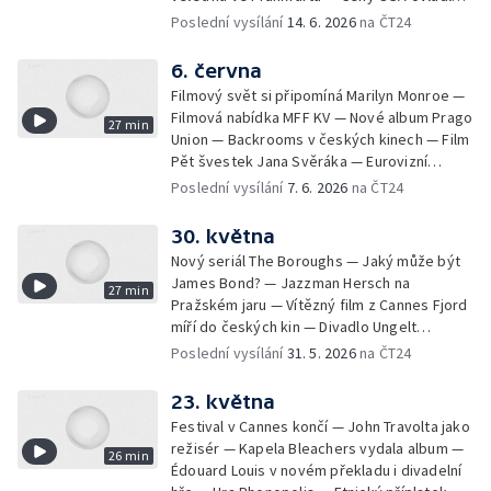
festival Metronome
píseň Pistácie — Bienále Ve věci umění —
Poslední vysílání
14. 6. 2026
na ČT24
Inscenace Můj malý vůdce o svůdnosti
ideologie — Nové album Ideál skupiny
6. června
Vypsaná fiXa — Maggie Gyllenhaal a Jesse
Filmový svět si připomíná Marilyn Monroe —
Eisenberg ve Varech — Vyšívaná česká hra
Filmová nabídka MFF KV — Nové album Prago
27 min
Scarlet Deer Inn — Kniha Služky pro všechno
Union — Backrooms v českých kinech — Film
Pět švestek Jana Svěráka — Eurovizní
soutěž mladých hudebníků — No Name na
Poslední vysílání
7. 6. 2026
na ČT24
festivalu Mezi ploty — Nejkrásnější české
knihy roku — Hra Gothic 1 v nové úpravě —
30. května
Paul McCartney vydal nové album — Román
Nový seriál The Boroughs — Jaký může být
Včelí bodnutí Paula Murrayho — Tři zmrzlí v
James Bond? — Jazzman Hersch na
27 min
Dejvickém divadle
Pražském jaru — Vítězný film z Cannes Fjord
míří do českých kin — Divadlo Ungelt
otevřelo Letní scénu — James Cole ukázal
Poslední vysílání
31. 5. 2026
na ČT24
novou tvář — Oksana Zabužko v českém
překladu — Nové album dua P/\ST — Největší
23. května
výstava fotografky Bet Orten — Zaklínač 3:
Festival v Cannes končí — John Travolta jako
Divoký hon pokračuje — Talk show Na
režisér — Kapela Bleachers vydala album —
26 min
jednoho bourá bariéry — Dokument o 30
Édouard Louis v novém překladu i divadelní
letech Rock for People