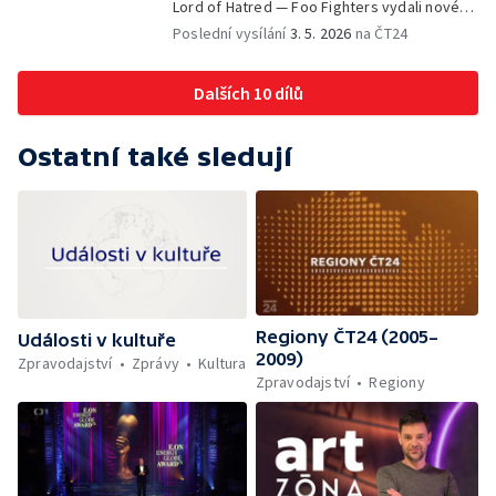
Lord of Hatred — Foo Fighters vydali nové
album — Ďábel nosí Pradu 2 — Berenika
Poslední vysílání
3. 5. 2026
na ČT24
Kohoutová jako zpěvačka — Česká centra
přijdou o některé pobočky — Tančící dům
Dalších 10 dílů
slaví 30 let — Kehlani vydává nové album —
Minisérie Poloviční chlap — Jiřina Bohdalová
slaví 95
Ostatní také sledují
Regiony ČT24 (2005–
Události v kultuře
2009)
Zpravodajství
Zprávy
Kultura
Zpravodajství
Regiony