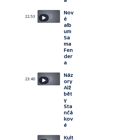
a
Nov
22:53
é
alb
um
Sa
ma
Fen
der
a
Náz
23:40
ory
Alž
bět
y
Sta
nčá
kov
é
Kult