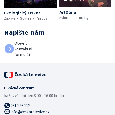
ArtZóna
Ekologický Oskar
Kultura
Aktuality
Zábava
Soutěž
Příroda
Napište nám
Otevřít
kontaktní
formulář
Divácké centrum
každý všední den:
8:00—16:00 hodin
261 136 113
info@ceskatelevize.cz