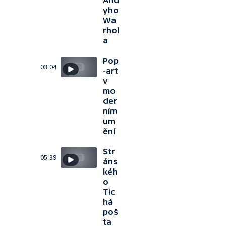
And
yho
Wa
rhol
a
Pop
03:04
-art
v
mo
der
ním
um
ění
Str
05:39
áns
kéh
o
Tic
há
poš
ta