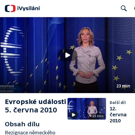
Search
23 min
Evropské události
Další díl
5. června 2010
12.
června
23 min
2010
Obsah dílu
Rezignace německého