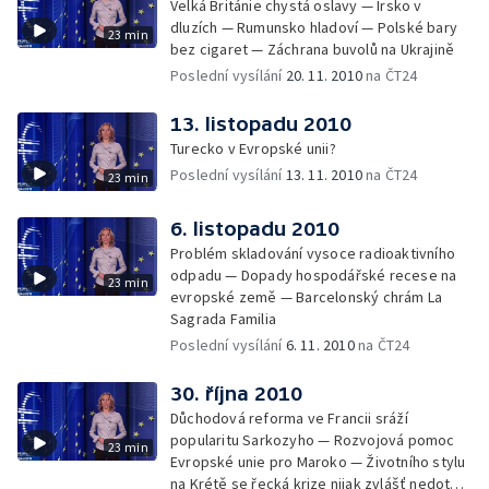
Velká Británie chystá oslavy — Irsko v
dluzích — Rumunsko hladoví — Polské bary
23 min
bez cigaret — Záchrana buvolů na Ukrajině
Poslední vysílání
20. 11. 2010
na ČT24
13. listopadu 2010
Turecko v Evropské unii?
Poslední vysílání
13. 11. 2010
na ČT24
23 min
6. listopadu 2010
Problém skladování vysoce radioaktivního
odpadu — Dopady hospodářské recese na
23 min
evropské země — Barcelonský chrám La
Sagrada Familia
Poslední vysílání
6. 11. 2010
na ČT24
30. října 2010
Důchodová reforma ve Francii sráží
popularitu Sarkozyho — Rozvojová pomoc
23 min
Evropské unie pro Maroko — Životního stylu
na Krétě se řecká krize nijak zvlášť nedotkla