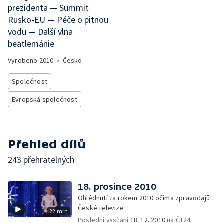
prezidenta — Summit
Rusko-EU — Péče o pitnou
vodu — Další vlna
beatlemánie
Vyrobeno
2010
•
Česko
Společnost
Evropská společnost
Přehled dílů
243 přehratelných
18. prosince 2010
Ohlédnutí za rokem 2010 očima zpravodajů
České televize
22 min
Poslední vysílání
18. 12. 2010
na ČT24