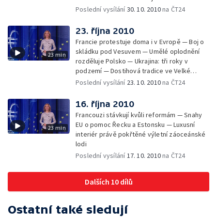
— Evropa a Srbsko si rozumějí lépe —
Poslední vysílání
30. 10. 2010
na ČT24
Milionářský veletrh v Moskvě
23. října 2010
Francie protestuje doma i v Evropě — Boj o
skládku pod Vesuvem — Umělé oplodnění
23 min
rozděluje Polsko — Ukrajina: tři roky v
podzemí — Dostihová tradice ve Velké
Británii
Poslední vysílání
23. 10. 2010
na ČT24
16. října 2010
Francouzi stávkují kvůli reformám — Snahy
EU o pomoc Řecku a Estonsku — Luxusní
23 min
interiér právě pokřtěné výletní záoceánské
lodi
Poslední vysílání
17. 10. 2010
na ČT24
Dalších 10 dílů
Ostatní také sledují