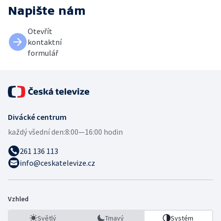
Napište nám
Otevřít
kontaktní
formulář
Divácké centrum
každý všední den:
8:00—16:00 hodin
261 136 113
info@ceskatelevize.cz
Vzhled
Světlý
Tmavý
Systém