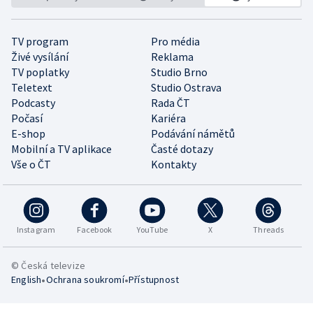
TV program
Pro média
Živé vysílání
Reklama
TV poplatky
Studio Brno
Teletext
Studio Ostrava
Podcasty
Rada ČT
Počasí
Kariéra
E-shop
Podávání námětů
Mobilní a TV aplikace
Časté dotazy
Vše o ČT
Kontakty
Instagram
Facebook
YouTube
X
Threads
© Česká televize
•
•
English
Ochrana soukromí
Přístupnost