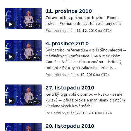
11. prosince 2010
Zdravotní bezpečnost potravin — Pomoc
Irsku — Permanentní systém ochrany eura
23 min
Poslední vysílání
11. 12. 2010
na ČT24
4. prosince 2010
Švýcarsko: referendum o přistěhovalectví —
Mezinárodní konference OSN v mexickém
23 min
Cancúnu řeší klimatickou změnu — Kritický
pohled z Evropy na zákulisí americké
diplomacie
Poslední vysílání
4. 12. 2010
na ČT24
27. listopadu 2010
Keltský tygr volá o pomoc — Rusko - země
kuřáků — Zákaz prodeje marihuany cizincům
22 min
v holandských kavárnách?
Poslední vysílání
27. 11. 2010
na ČT24
20. listopadu 2010