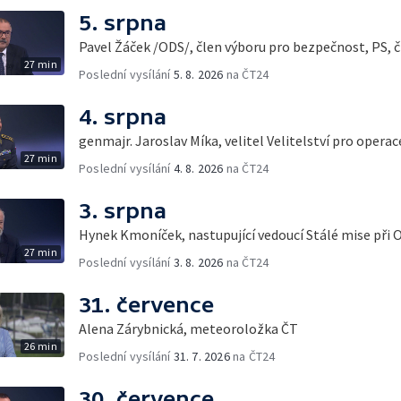
5. srpna
Pavel Žáček /ODS/, člen výboru pro bezpečnost, PS, č
27 min
Poslední vysílání
5. 8. 2026
na ČT24
4. srpna
genmajr. Jaroslav Míka, velitel Velitelství pro opera
27 min
Poslední vysílání
4. 8. 2026
na ČT24
3. srpna
Hynek Kmoníček, nastupující vedoucí Stálé mise při 
27 min
Poslední vysílání
3. 8. 2026
na ČT24
31. července
Alena Zárybnická, meteoroložka ČT
26 min
Poslední vysílání
31. 7. 2026
na ČT24
30. července