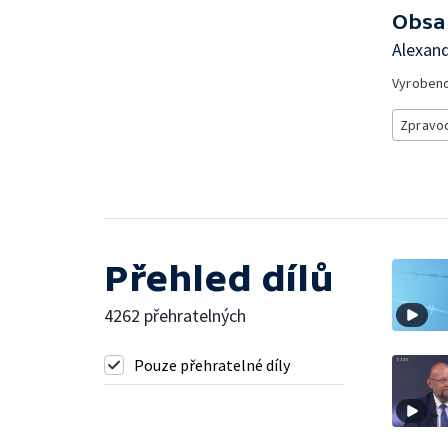
Obsa
Alexand
Vyroben
Zpravod
Přehled dílů
4262 přehratelných
Pouze přehratelné díly