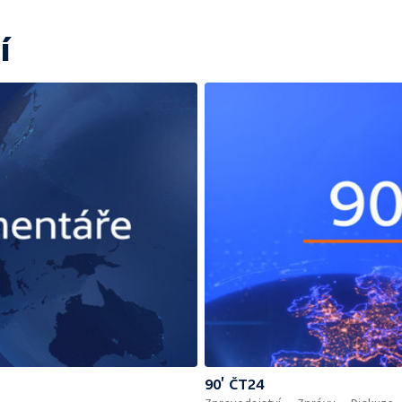
í
90’ ČT24