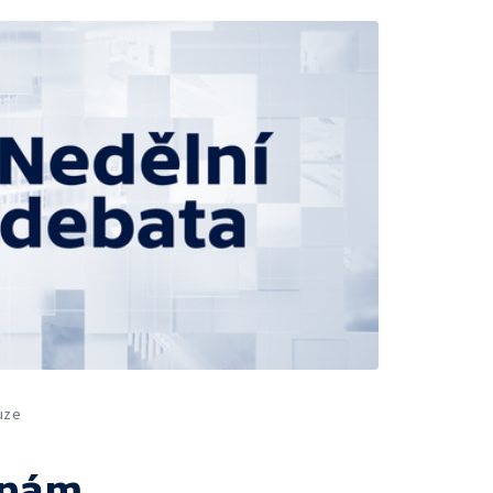
uze
 nám