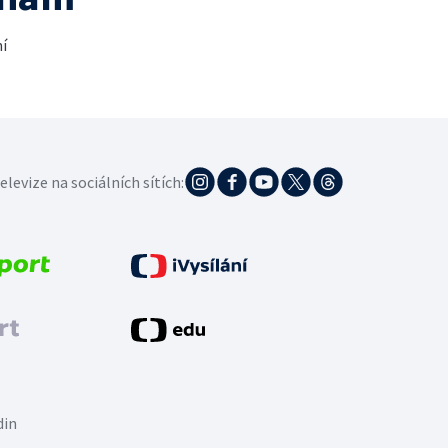
í
elevize na sociálních sítích:
din