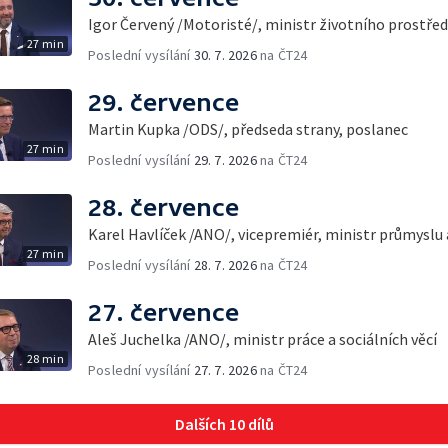
Igor Červený /Motoristé/, ministr životního prostřed
27 min
Poslední vysílání
30. 7. 2026
na ČT24
29. července
Martin Kupka /ODS/, předseda strany, poslanec
27 min
Poslední vysílání
29. 7. 2026
na ČT24
28. července
Karel Havlíček /ANO/, vicepremiér, ministr průmyslu
27 min
Poslední vysílání
28. 7. 2026
na ČT24
27. července
Aleš Juchelka /ANO/, ministr práce a sociálních věcí
28 min
Poslední vysílání
27. 7. 2026
na ČT24
Dalších 10 dílů