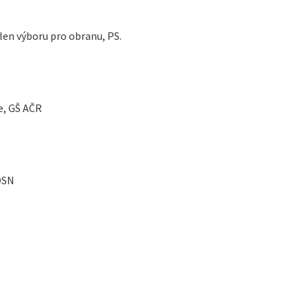
len výboru pro obranu, PS.
ce, GŠ AČR
OSN