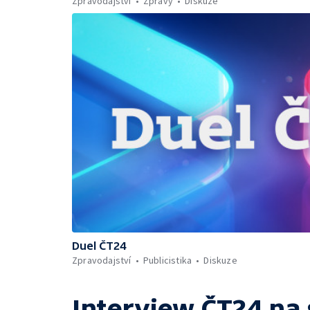
Zpravodajství
Zprávy
Diskuze
Duel ČT24
Zpravodajství
Publicistika
Diskuze
Interview ČT24
na 