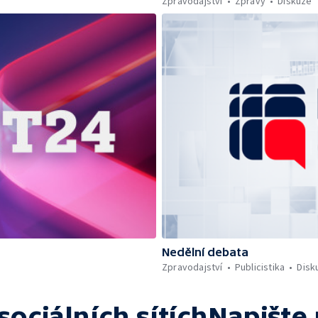
Zpravodajství
Zprávy
Diskuze
Nedělní debata
Zpravodajství
Publicistika
Disk
sociálních sítích
Napište