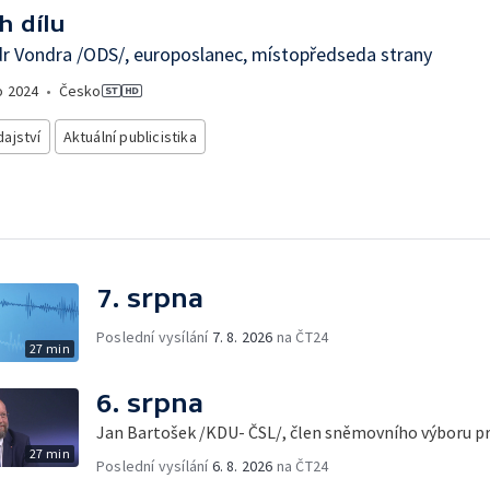
h dílu
r Vondra /ODS/, europoslanec, místopředseda strany
o
2024
•
Česko
ajství
Aktuální publicistika
7. srpna
Poslední vysílání
7. 8. 2026
na ČT24
27 min
6. srpna
Jan Bartošek /KDU- ČSL/, člen sněmovního výboru p
27 min
Poslední vysílání
6. 8. 2026
na ČT24