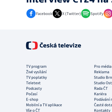
Facebook
X (Twitter)
Spotify
TV program
Pro média
Živé vysílání
Reklama
TV poplatky
Studio Br
Teletext
Studio Os
Podcasty
Rada ČT
Počasí
Kariéra
E-shop
Podávání 
Mobilní a TV aplikace
Časté dot
Vše o ČT
Kontakty