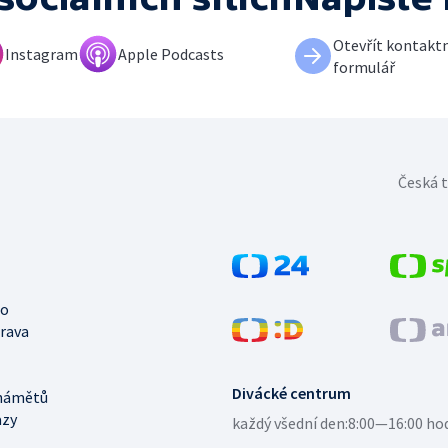
Otevřít kontaktn
Instagram
Apple Podcasts
formulář
Česká t
no
trava
Divácké centrum
námětů
azy
každý všední den:
8:00—16:00 ho