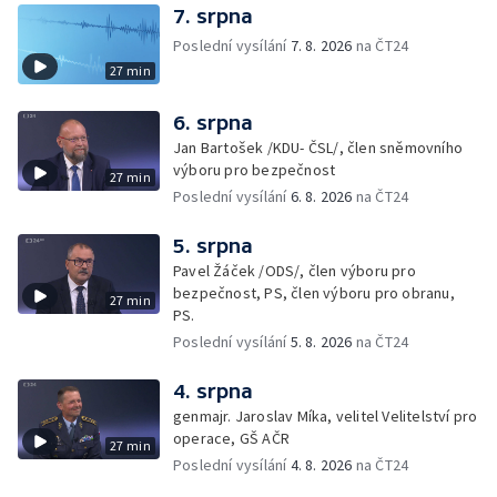
7. srpna
Poslední vysílání
7. 8. 2026
na ČT24
27 min
6. srpna
Jan Bartošek /KDU- ČSL/, člen sněmovního
výboru pro bezpečnost
27 min
Poslední vysílání
6. 8. 2026
na ČT24
5. srpna
Pavel Žáček /ODS/, člen výboru pro
bezpečnost, PS, člen výboru pro obranu,
27 min
PS.
Poslední vysílání
5. 8. 2026
na ČT24
4. srpna
genmajr. Jaroslav Míka, velitel Velitelství pro
operace, GŠ AČR
27 min
Poslední vysílání
4. 8. 2026
na ČT24