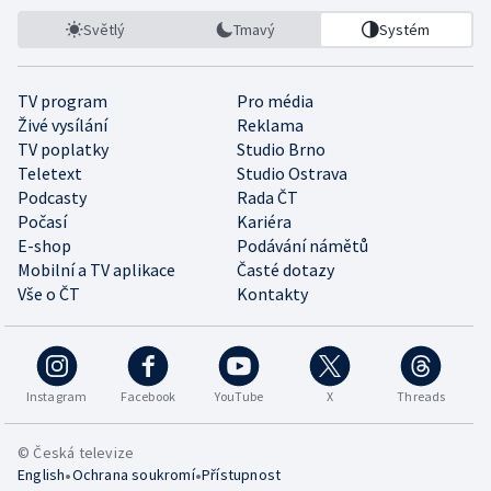
Světlý
Tmavý
Systém
TV program
Pro média
Živé vysílání
Reklama
TV poplatky
Studio Brno
Teletext
Studio Ostrava
Podcasty
Rada ČT
Počasí
Kariéra
E-shop
Podávání námětů
Mobilní a TV aplikace
Časté dotazy
Vše o ČT
Kontakty
Instagram
Facebook
YouTube
X
Threads
© Česká televize
•
•
English
Ochrana soukromí
Přístupnost