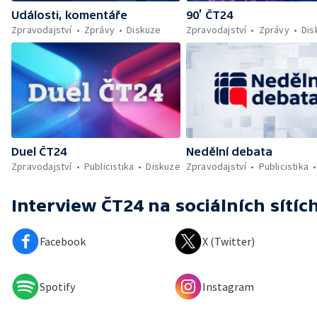
Události, komentáře
90’ ČT24
Zpravodajství
Zprávy
Diskuze
Zpravodajství
Zprávy
Dis
Duel ČT24
Nedělní debata
Zpravodajství
Publicistika
Diskuze
Zpravodajství
Publicistika
Interview ČT24
na sociálních sítíc
Facebook
X (Twitter)
Spotify
Instagram