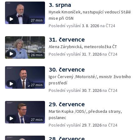
3. srpna
Hynek Kmoníček, nastupující vedoucí Stálé
mise při OSN
27 min
Poslední vysílání
3. 8. 2026
na ČT24
31. července
Alena Zárybnická, meteoroložka ČT
Poslední vysílání
31. 7. 2026
na ČT24
26 min
30. července
Igor Červený /Motoristé/, ministr životního
prostředí
27 min
Poslední vysílání
30. 7. 2026
na ČT24
29. července
Martin Kupka /ODS/, předseda strany,
poslanec
27 min
Poslední vysílání
29. 7. 2026
na ČT24
28. července