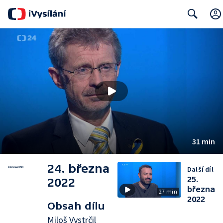
Search
31 min
24. března
Další díl
25.
2022
března
27 min
2022
Obsah dílu
Miloš Vystrčil