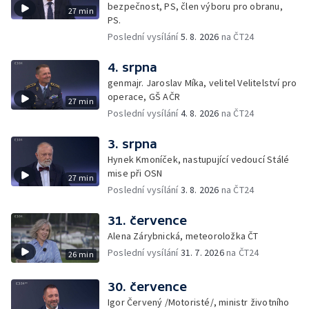
bezpečnost, PS, člen výboru pro obranu,
27 min
PS.
Poslední vysílání
5. 8. 2026
na ČT24
4. srpna
genmajr. Jaroslav Míka, velitel Velitelství pro
operace, GŠ AČR
27 min
Poslední vysílání
4. 8. 2026
na ČT24
3. srpna
Hynek Kmoníček, nastupující vedoucí Stálé
mise při OSN
27 min
Poslední vysílání
3. 8. 2026
na ČT24
31. července
Alena Zárybnická, meteoroložka ČT
Poslední vysílání
31. 7. 2026
na ČT24
26 min
30. července
Igor Červený /Motoristé/, ministr životního