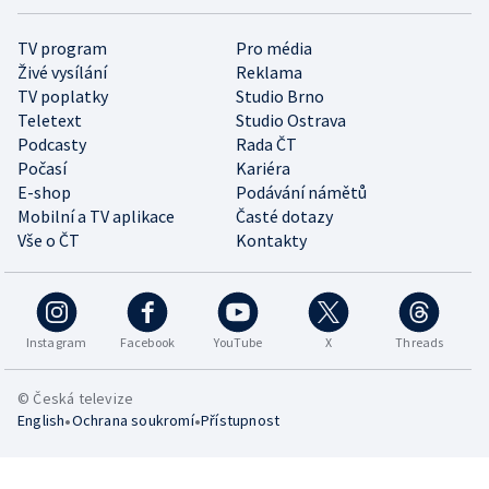
TV program
Pro média
Živé vysílání
Reklama
TV poplatky
Studio Brno
Teletext
Studio Ostrava
Podcasty
Rada ČT
Počasí
Kariéra
E-shop
Podávání námětů
Mobilní a TV aplikace
Časté dotazy
Vše o ČT
Kontakty
Instagram
Facebook
YouTube
X
Threads
© Česká televize
•
•
English
Ochrana soukromí
Přístupnost