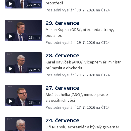
prostředí
27 min
Poslední vysílání
30. 7. 2026
na ČT24
29. července
Martin Kupka /ODS/, předseda strany,
poslanec
27 min
Poslední vysílání
29. 7. 2026
na ČT24
28. července
Karel Havlíček /ANO/, vicepremiér, ministr
průmyslu a obchodu
27 min
Poslední vysílání
28. 7. 2026
na ČT24
27. července
Aleš Juchelka /ANO/, ministr práce
a sociálních věcí
28 min
Poslední vysílání
27. 7. 2026
na ČT24
24. července
Jiří Rusnok, expremiér a bývalý guvernér