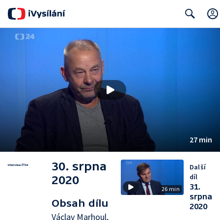
Search
27 min
30. srpna
Další
díl
2020
31.
26 min
srpna
Obsah dílu
2020
Václav Marhoul,