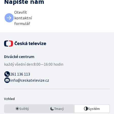
Napište nám
Otevřít
kontaktní
formulář
Divácké centrum
každý všední den:
8:00—16:00 hodin
261 136 113
info@ceskatelevize.cz
Vzhled
Světlý
Tmavý
Systém