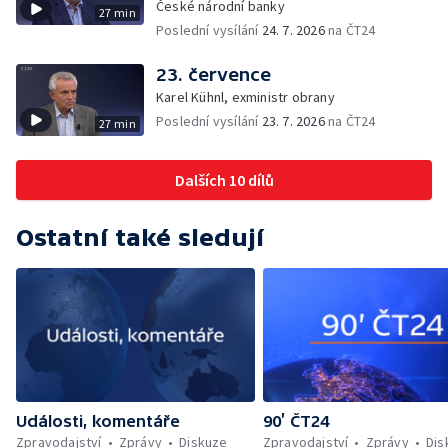
České národní banky
27 min
Poslední vysílání
24. 7. 2026
na ČT24
23. července
Karel Kühnl, exministr obrany
Poslední vysílání
23. 7. 2026
na ČT24
27 min
Dalších 10 dílů
Ostatní také sledují
Události, komentáře
90’ ČT24
Zpravodajství
Zprávy
Diskuze
Zpravodajství
Zprávy
Dis