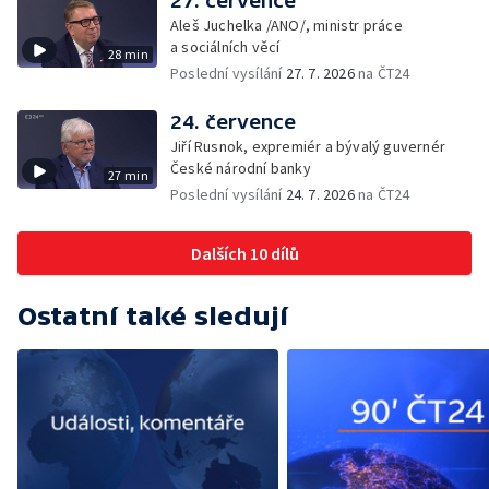
27. července
Aleš Juchelka /ANO/, ministr práce
a sociálních věcí
28 min
Poslední vysílání
27. 7. 2026
na ČT24
24. července
Jiří Rusnok, expremiér a bývalý guvernér
České národní banky
27 min
Poslední vysílání
24. 7. 2026
na ČT24
Dalších 10 dílů
Ostatní také sledují