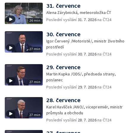
31. července
Alena Zárybnická, meteoroložka ČT
Poslední vysílání
31. 7. 2026
na ČT24
26 min
30. července
Igor Červený /Motoristé/, ministr životního
prostředí
27 min
Poslední vysílání
30. 7. 2026
na ČT24
29. července
Martin Kupka /ODS/, předseda strany,
poslanec
27 min
Poslední vysílání
29. 7. 2026
na ČT24
28. července
Karel Havlíček /ANO/, vicepremiér, ministr
průmyslu a obchodu
27 min
Poslední vysílání
28. 7. 2026
na ČT24