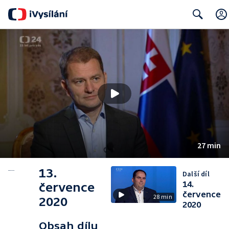
Search
27 min
13.
Další díl
14.
července
července
28 min
2020
2020
Obsah dílu