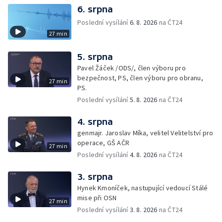
6. srpna
Poslední vysílání
6. 8. 2026
na ČT24
27 min
5. srpna
Pavel Žáček /ODS/, člen výboru pro
bezpečnost, PS, člen výboru pro obranu,
27 min
PS.
Poslední vysílání
5. 8. 2026
na ČT24
4. srpna
genmajr. Jaroslav Míka, velitel Velitelství pro
operace, GŠ AČR
27 min
Poslední vysílání
4. 8. 2026
na ČT24
3. srpna
Hynek Kmoníček, nastupující vedoucí Stálé
mise při OSN
27 min
Poslední vysílání
3. 8. 2026
na ČT24