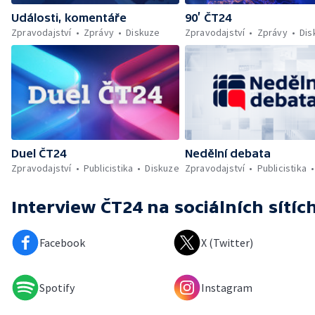
Události, komentáře
90’ ČT24
Zpravodajství
Zprávy
Diskuze
Zpravodajství
Zprávy
Dis
Duel ČT24
Nedělní debata
Zpravodajství
Publicistika
Diskuze
Zpravodajství
Publicistika
Interview ČT24
na sociálních sítíc
Facebook
X (Twitter)
Spotify
Instagram