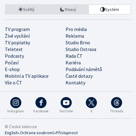
Světlý
Tmavý
Systém
TV program
Pro média
Živé vysílání
Reklama
TV poplatky
Studio Brno
Teletext
Studio Ostrava
Podcasty
Rada ČT
Počasí
Kariéra
E-shop
Podávání námětů
Mobilní a TV aplikace
Časté dotazy
Vše o ČT
Kontakty
Instagram
Facebook
YouTube
X
Threads
© Česká televize
•
•
English
Ochrana soukromí
Přístupnost