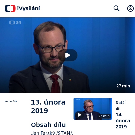
Search
27 min
13. února
Další
díl
2019
14.
27 min
února
Obsah dílu
2019
Jan Farský /STAN/,