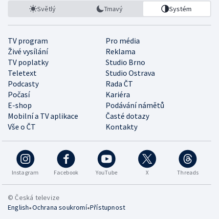
Světlý
Tmavý
Systém
TV program
Pro média
Živé vysílání
Reklama
TV poplatky
Studio Brno
Teletext
Studio Ostrava
Podcasty
Rada ČT
Počasí
Kariéra
E-shop
Podávání námětů
Mobilní a TV aplikace
Časté dotazy
Vše o ČT
Kontakty
Instagram
Facebook
YouTube
X
Threads
© Česká televize
•
•
English
Ochrana soukromí
Přístupnost