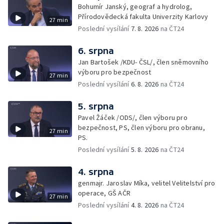
Bohumír Janský, geograf a hydrolog,
Přírodovědecká fakulta Univerzity Karlovy
27 min
Poslední vysílání
7. 8. 2026
na ČT24
6. srpna
Jan Bartošek /KDU- ČSL/, člen sněmovního
výboru pro bezpečnost
27 min
Poslední vysílání
6. 8. 2026
na ČT24
5. srpna
Pavel Žáček /ODS/, člen výboru pro
bezpečnost, PS, člen výboru pro obranu,
27 min
PS.
Poslední vysílání
5. 8. 2026
na ČT24
4. srpna
genmajr. Jaroslav Míka, velitel Velitelství pro
operace, GŠ AČR
27 min
Poslední vysílání
4. 8. 2026
na ČT24