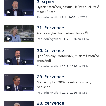
3. srpna
Hynek Kmoníček, nastupující vedoucí Stálé
mise při OSN
27 min
Poslední vysílání
3. 8. 2026
na ČT24
31. července
Alena Zárybnická, meteoroložka ČT
Poslední vysílání
31. 7. 2026
na ČT24
26 min
30. července
Igor Červený /Motoristé/, ministr životního
prostředí
27 min
Poslední vysílání
30. 7. 2026
na ČT24
29. července
Martin Kupka /ODS/, předseda strany,
poslanec
27 min
Poslední vysílání
29. 7. 2026
na ČT24
28. července