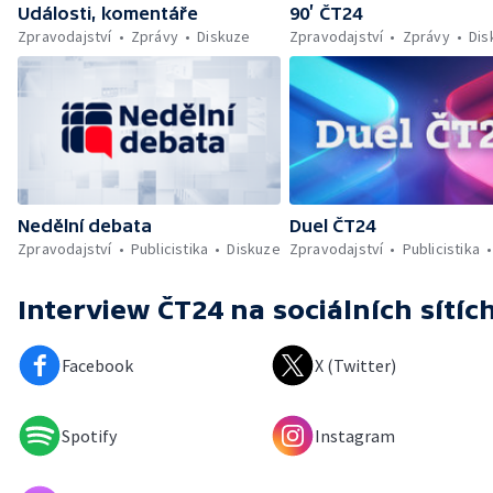
Události, komentáře
90’ ČT24
Zpravodajství
Zprávy
Diskuze
Zpravodajství
Zprávy
Dis
Nedělní debata
Duel ČT24
Zpravodajství
Publicistika
Diskuze
Zpravodajství
Publicistika
Interview ČT24
na sociálních sítíc
Facebook
X (Twitter)
Spotify
Instagram