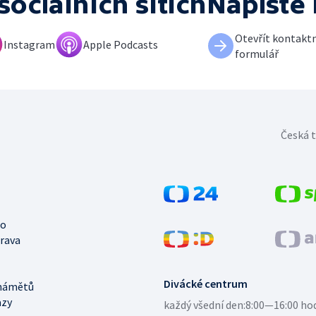
sociálních sítích
Napište
Otevřít kontaktn
Instagram
Apple Podcasts
formulář
Česká t
no
trava
Divácké centrum
námětů
azy
každý všední den:
8:00—16:00 ho