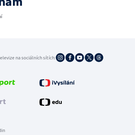
 nám
í
elevize na sociálních sítích:
din