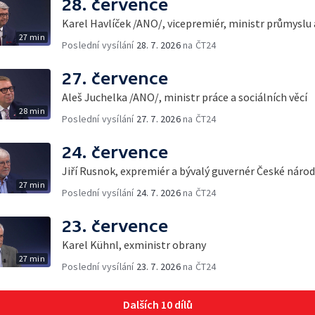
28. července
Karel Havlíček /ANO/, vicepremiér, ministr průmyslu
27 min
Poslední vysílání
28. 7. 2026
na ČT24
27. července
Aleš Juchelka /ANO/, ministr práce a sociálních věcí
28 min
Poslední vysílání
27. 7. 2026
na ČT24
24. července
Jiří Rusnok, expremiér a bývalý guvernér České náro
27 min
Poslední vysílání
24. 7. 2026
na ČT24
23. července
Karel Kühnl, exministr obrany
27 min
Poslední vysílání
23. 7. 2026
na ČT24
Dalších 10 dílů