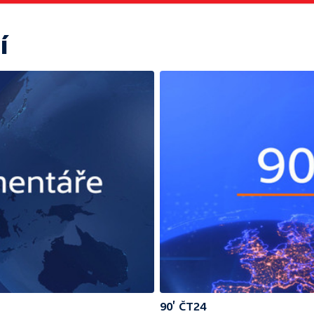
í
90’ ČT24