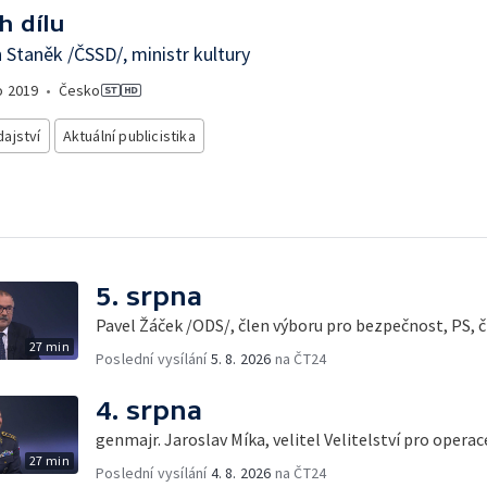
h dílu
 Staněk /ČSSD/, ministr kultury
o
2019
•
Česko
ajství
Aktuální publicistika
5. srpna
Pavel Žáček /ODS/, člen výboru pro bezpečnost, PS, č
27 min
Poslední vysílání
5. 8. 2026
na ČT24
4. srpna
genmajr. Jaroslav Míka, velitel Velitelství pro opera
27 min
Poslední vysílání
4. 8. 2026
na ČT24