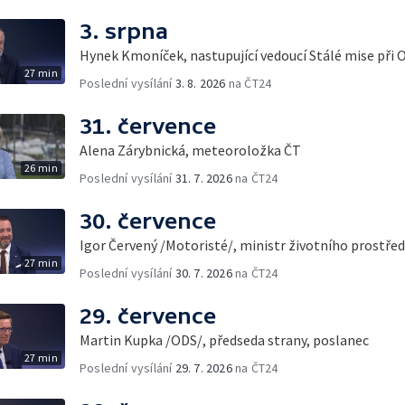
3. srpna
Hynek Kmoníček, nastupující vedoucí Stálé mise při 
27 min
Poslední vysílání
3. 8. 2026
na ČT24
31. července
Alena Zárybnická, meteoroložka ČT
26 min
Poslední vysílání
31. 7. 2026
na ČT24
30. července
Igor Červený /Motoristé/, ministr životního prostřed
27 min
Poslední vysílání
30. 7. 2026
na ČT24
29. července
Martin Kupka /ODS/, předseda strany, poslanec
27 min
Poslední vysílání
29. 7. 2026
na ČT24