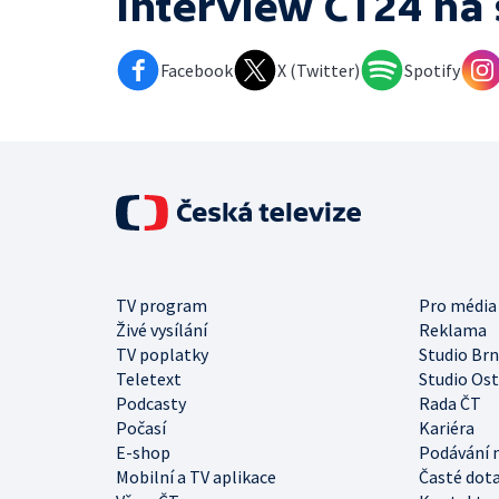
Interview ČT24
na 
Facebook
X (Twitter)
Spotify
TV program
Pro média
Živé vysílání
Reklama
TV poplatky
Studio Br
Teletext
Studio Os
Podcasty
Rada ČT
Počasí
Kariéra
E-shop
Podávání 
Mobilní a TV aplikace
Časté dot