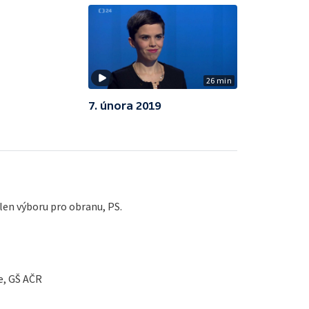
26 min
7. února 2019
len výboru pro obranu, PS.
ce, GŠ AČR