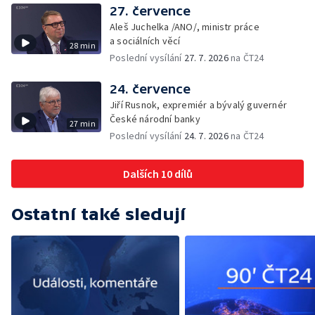
27. července
Aleš Juchelka /ANO/, ministr práce
a sociálních věcí
28 min
Poslední vysílání
27. 7. 2026
na ČT24
24. července
Jiří Rusnok, expremiér a bývalý guvernér
České národní banky
27 min
Poslední vysílání
24. 7. 2026
na ČT24
Dalších 10 dílů
Ostatní také sledují