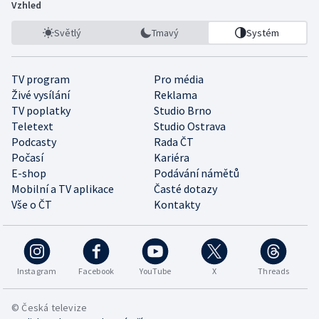
Vzhled
Světlý
Tmavý
Systém
TV program
Pro média
Živé vysílání
Reklama
TV poplatky
Studio Brno
Teletext
Studio Ostrava
Podcasty
Rada ČT
Počasí
Kariéra
E-shop
Podávání námětů
Mobilní a TV aplikace
Časté dotazy
Vše o ČT
Kontakty
Instagram
Facebook
YouTube
X
Threads
© Česká televize