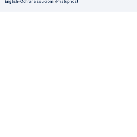
•
•
English
Ochrana soukromí
Přístupnost