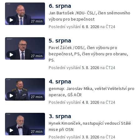
6. srpna
Jan Bartošek /KDU- ČSL/, člen sněmovního
výboru pro bezpečnost
27 min
Poslední vysílání
6. 8. 2026
na ČT24
5. srpna
Pavel Žáček /ODS/, člen výboru pro
bezpečnost, PS, člen výboru pro obranu,
27 min
PS.
Poslední vysílání
5. 8. 2026
na ČT24
4. srpna
genmajr. Jaroslav Míka, velitel Velitelství pro
operace, GŠ AČR
27 min
Poslední vysílání
4. 8. 2026
na ČT24
3. srpna
Hynek Kmoníček, nastupující vedoucí Stálé
mise při OSN
27 min
Poslední vysílání
3. 8. 2026
na ČT24