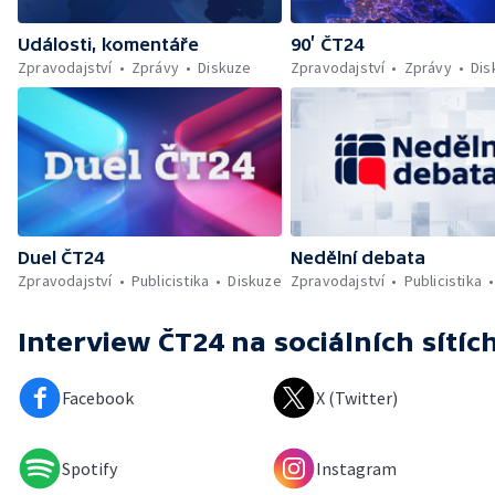
Události, komentáře
90’ ČT24
Zpravodajství
Zprávy
Diskuze
Zpravodajství
Zprávy
Dis
Duel ČT24
Nedělní debata
Zpravodajství
Publicistika
Diskuze
Zpravodajství
Publicistika
Interview ČT24
na sociálních sítíc
Facebook
X (Twitter)
Spotify
Instagram