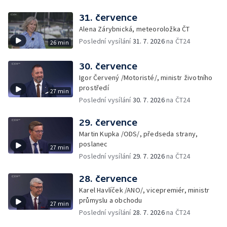
31. července
Alena Zárybnická, meteoroložka ČT
Poslední vysílání
31. 7. 2026
na ČT24
26 min
30. července
Igor Červený /Motoristé/, ministr životního
prostředí
27 min
Poslední vysílání
30. 7. 2026
na ČT24
29. července
Martin Kupka /ODS/, předseda strany,
poslanec
27 min
Poslední vysílání
29. 7. 2026
na ČT24
28. července
Karel Havlíček /ANO/, vicepremiér, ministr
průmyslu a obchodu
27 min
Poslední vysílání
28. 7. 2026
na ČT24