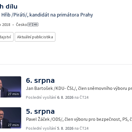
h dílu
Hřib /Piráti/, kandidát na primátora Prahy
o
2018
•
Česko
ajství
Aktuální publicistika
6. srpna
Jan Bartošek /KDU- ČSL/, člen sněmovního výboru p
27 min
Poslední vysílání
6. 8. 2026
na ČT24
5. srpna
Pavel Žáček /ODS/, člen výboru pro bezpečnost, PS, č
27 min
Poslední vysílání
5. 8. 2026
na ČT24