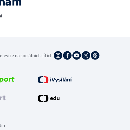
 nám
í
elevize na sociálních sítích:
din