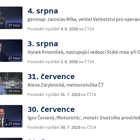
4. srpna
genmajr. Jaroslav Míka, velitel Velitelství pro opera
27 min
Poslední vysílání
4. 8. 2026
na ČT24
3. srpna
Hynek Kmoníček, nastupující vedoucí Stálé mise při 
27 min
Poslední vysílání
3. 8. 2026
na ČT24
31. července
Alena Zárybnická, meteoroložka ČT
26 min
Poslední vysílání
31. 7. 2026
na ČT24
30. července
Igor Červený /Motoristé/, ministr životního prostřed
27 min
Poslední vysílání
30. 7. 2026
na ČT24