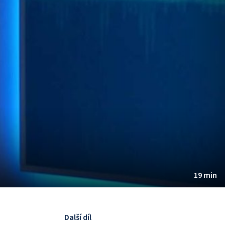
19 min
Další díl