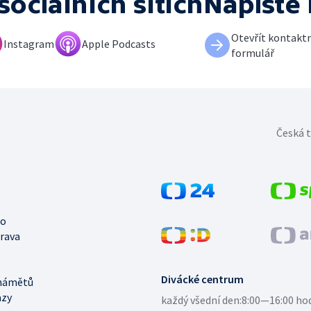
sociálních sítích
Napište
Otevřít kontaktn
Instagram
Apple Podcasts
formulář
Česká t
no
trava
Divácké centrum
námětů
azy
každý všední den:
8:00—16:00 ho