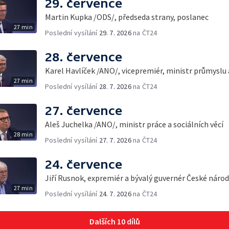
29. července
Martin Kupka /ODS/, předseda strany, poslanec
27 min
Poslední vysílání
29. 7. 2026
na ČT24
28. července
Karel Havlíček /ANO/, vicepremiér, ministr průmyslu
27 min
Poslední vysílání
28. 7. 2026
na ČT24
27. července
Aleš Juchelka /ANO/, ministr práce a sociálních věcí
28 min
Poslední vysílání
27. 7. 2026
na ČT24
24. července
Jiří Rusnok, expremiér a bývalý guvernér České náro
27 min
Poslední vysílání
24. 7. 2026
na ČT24
Dalších 10 dílů