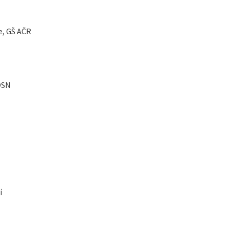
ce, GŠ AČR
OSN
í