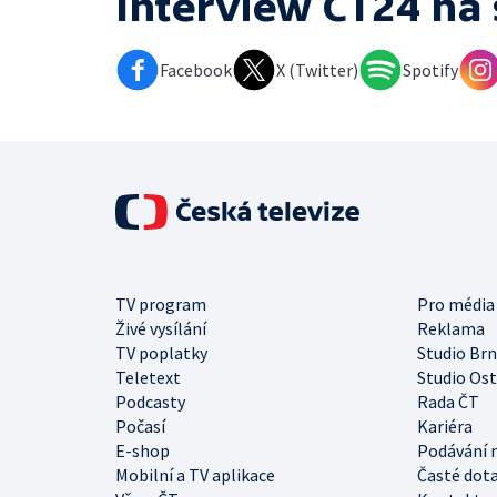
Interview ČT24
na 
Facebook
X (Twitter)
Spotify
TV program
Pro média
Živé vysílání
Reklama
TV poplatky
Studio Br
Teletext
Studio Os
Podcasty
Rada ČT
Počasí
Kariéra
E-shop
Podávání 
Mobilní a TV aplikace
Časté dot