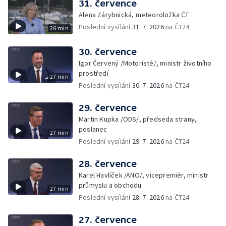
31. července
Alena Zárybnická, meteoroložka ČT
Poslední vysílání
31. 7. 2026
na ČT24
26 min
30. července
Igor Červený /Motoristé/, ministr životního
prostředí
27 min
Poslední vysílání
30. 7. 2026
na ČT24
29. července
Martin Kupka /ODS/, předseda strany,
poslanec
27 min
Poslední vysílání
29. 7. 2026
na ČT24
28. července
Karel Havlíček /ANO/, vicepremiér, ministr
průmyslu a obchodu
27 min
Poslední vysílání
28. 7. 2026
na ČT24
27. července