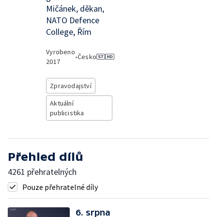
Mičánek, děkan,
NATO Defence
College, Řím
Vyrobeno
•
Česko
2017
Zpravodajství
Aktuální
publicistika
Přehled dílů
4261 přehratelných
Pouze přehratelné díly
6. srpna