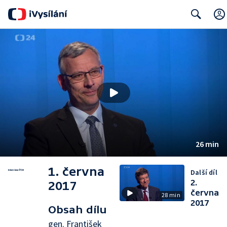
Search
26 min
1. června
Další díl
2.
2017
června
28 min
2017
Obsah dílu
gen. František