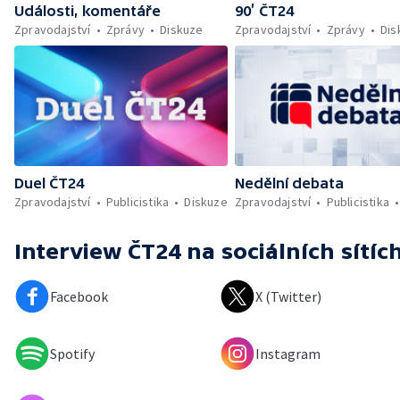
Události, komentáře
90’ ČT24
Zpravodajství
Zprávy
Diskuze
Zpravodajství
Zprávy
Dis
Duel ČT24
Nedělní debata
Zpravodajství
Publicistika
Diskuze
Zpravodajství
Publicistika
Interview ČT24
na sociálních sítíc
Facebook
X (Twitter)
Spotify
Instagram