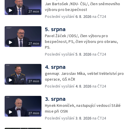
Jan Bartošek /KDU- ČSL/, člen sněmovního
výboru pro bezpečnost
27 min
Poslední vysílání
6. 8. 2026
na ČT24
5. srpna
Pavel Žáček /ODS/, člen výboru pro
bezpečnost, PS, člen výboru pro obranu,
27 min
PS.
Poslední vysílání
5. 8. 2026
na ČT24
4. srpna
genmajr. Jaroslav Míka, velitel Velitelství pro
operace, GŠ AČR
27 min
Poslední vysílání
4. 8. 2026
na ČT24
3. srpna
Hynek Kmoníček, nastupující vedoucí Stálé
mise při OSN
27 min
Poslední vysílání
3. 8. 2026
na ČT24