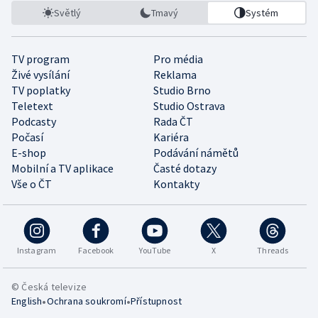
Světlý
Tmavý
Systém
TV program
Pro média
Živé vysílání
Reklama
TV poplatky
Studio Brno
Teletext
Studio Ostrava
Podcasty
Rada ČT
Počasí
Kariéra
E-shop
Podávání námětů
Mobilní a TV aplikace
Časté dotazy
Vše o ČT
Kontakty
Instagram
Facebook
YouTube
X
Threads
© Česká televize
•
•
English
Ochrana soukromí
Přístupnost