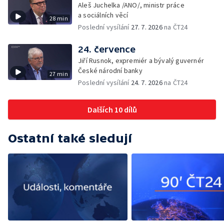
Aleš Juchelka /ANO/, ministr práce
a sociálních věcí
28 min
Poslední vysílání
27. 7. 2026
na ČT24
24. července
Jiří Rusnok, expremiér a bývalý guvernér
České národní banky
27 min
Poslední vysílání
24. 7. 2026
na ČT24
Dalších 10 dílů
Ostatní také sledují