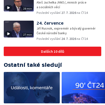
Aleš Juchelka /ANO/, ministr práce
a sociálních věcí
28 min
Poslední vysílání
27. 7. 2026
na ČT24
24. července
Jiří Rusnok, expremiér a bývalý guvernér
České národní banky
27 min
Poslední vysílání
24. 7. 2026
na ČT24
Dalších 10 dílů
Ostatní také sledují