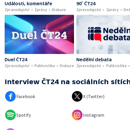
Události, komentáře
90’ ČT24
Zpravodajství
Zprávy
Diskuze
Zpravodajství
Zprávy
Dis
Duel ČT24
Nedělní debata
Zpravodajství
Publicistika
Diskuze
Zpravodajství
Publicistika
Interview ČT24
na sociálních sítíc
Facebook
X (Twitter)
Spotify
Instagram