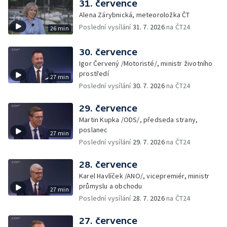
31. července
Alena Zárybnická, meteoroložka ČT
Poslední vysílání
31. 7. 2026
na ČT24
26 min
30. července
Igor Červený /Motoristé/, ministr životního
prostředí
27 min
Poslední vysílání
30. 7. 2026
na ČT24
29. července
Martin Kupka /ODS/, předseda strany,
poslanec
27 min
Poslední vysílání
29. 7. 2026
na ČT24
28. července
Karel Havlíček /ANO/, vicepremiér, ministr
průmyslu a obchodu
27 min
Poslední vysílání
28. 7. 2026
na ČT24
27. července