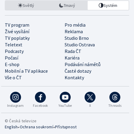
Světlý
Tmavý
Systém
TV program
Pro média
Živé vysílání
Reklama
TV poplatky
Studio Brno
Teletext
Studio Ostrava
Podcasty
Rada ČT
Počasí
Kariéra
E-shop
Podávání námětů
Mobilní a TV aplikace
Časté dotazy
Vše o ČT
Kontakty
Instagram
Facebook
YouTube
X
Threads
© Česká televize
•
•
English
Ochrana soukromí
Přístupnost