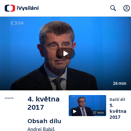
Search
26 min
4. května
Další díl
5.
2017
května
27 min
2017
Obsah dílu
Andrej Babiš