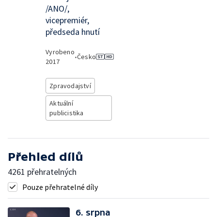
/ANO/,
vicepremiér,
předseda hnutí
Vyrobeno
•
Česko
2017
Zpravodajství
Aktuální
publicistika
Přehled dílů
4261 přehratelných
Pouze přehratelné díly
6. srpna