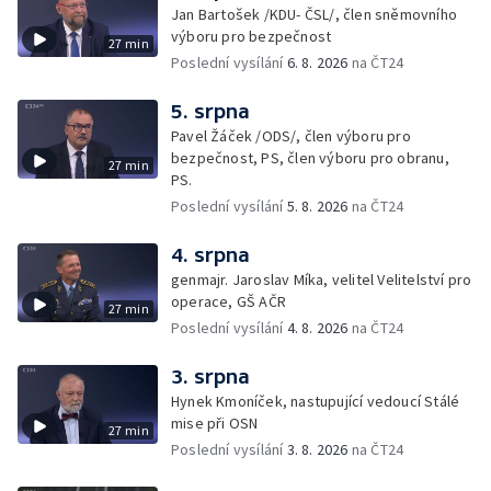
Jan Bartošek /KDU- ČSL/, člen sněmovního
výboru pro bezpečnost
27 min
Poslední vysílání
6. 8. 2026
na ČT24
5. srpna
Pavel Žáček /ODS/, člen výboru pro
bezpečnost, PS, člen výboru pro obranu,
27 min
PS.
Poslední vysílání
5. 8. 2026
na ČT24
4. srpna
genmajr. Jaroslav Míka, velitel Velitelství pro
operace, GŠ AČR
27 min
Poslední vysílání
4. 8. 2026
na ČT24
3. srpna
Hynek Kmoníček, nastupující vedoucí Stálé
mise při OSN
27 min
Poslední vysílání
3. 8. 2026
na ČT24