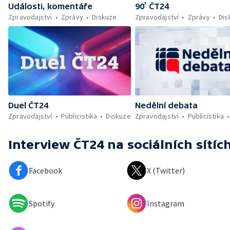
Události, komentáře
90’ ČT24
Zpravodajství
Zprávy
Diskuze
Zpravodajství
Zprávy
Dis
Duel ČT24
Nedělní debata
Zpravodajství
Publicistika
Diskuze
Zpravodajství
Publicistika
Interview ČT24
na sociálních sítíc
Facebook
X (Twitter)
Spotify
Instagram