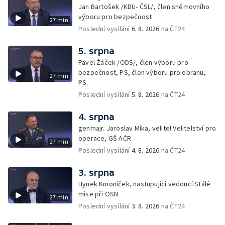
Jan Bartošek /KDU- ČSL/, člen sněmovního
výboru pro bezpečnost
27 min
Poslední vysílání
6. 8. 2026
na ČT24
5. srpna
Pavel Žáček /ODS/, člen výboru pro
bezpečnost, PS, člen výboru pro obranu,
27 min
PS.
Poslední vysílání
5. 8. 2026
na ČT24
4. srpna
genmajr. Jaroslav Míka, velitel Velitelství pro
operace, GŠ AČR
27 min
Poslední vysílání
4. 8. 2026
na ČT24
3. srpna
Hynek Kmoníček, nastupující vedoucí Stálé
mise při OSN
27 min
Poslední vysílání
3. 8. 2026
na ČT24