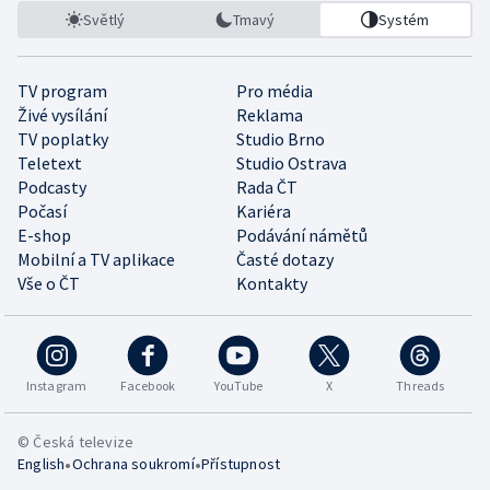
Světlý
Tmavý
Systém
TV program
Pro média
Živé vysílání
Reklama
TV poplatky
Studio Brno
Teletext
Studio Ostrava
Podcasty
Rada ČT
Počasí
Kariéra
E-shop
Podávání námětů
Mobilní a TV aplikace
Časté dotazy
Vše o ČT
Kontakty
Instagram
Facebook
YouTube
X
Threads
© Česká televize
•
•
English
Ochrana soukromí
Přístupnost