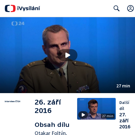
Search
27 min
26. září
Další
díl
2016
27.
27 min
září
Obsah dílu
2016
Otakar Foltýn,