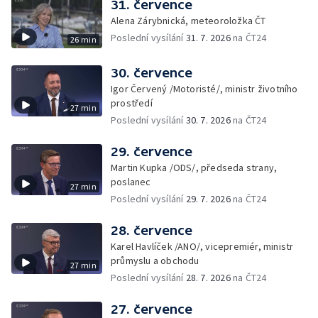
31. července
Alena Zárybnická, meteoroložka ČT
Poslední vysílání
31. 7. 2026
na ČT24
26 min
30. července
Igor Červený /Motoristé/, ministr životního
prostředí
27 min
Poslední vysílání
30. 7. 2026
na ČT24
29. července
Martin Kupka /ODS/, předseda strany,
poslanec
27 min
Poslední vysílání
29. 7. 2026
na ČT24
28. července
Karel Havlíček /ANO/, vicepremiér, ministr
průmyslu a obchodu
27 min
Poslední vysílání
28. 7. 2026
na ČT24
27. července