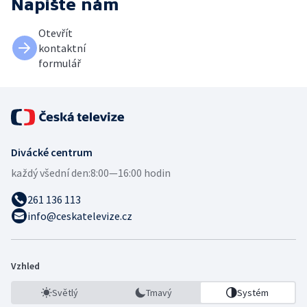
Napište nám
Otevřít
kontaktní
formulář
Divácké centrum
každý všední den:
8:00—16:00 hodin
261 136 113
info@ceskatelevize.cz
Vzhled
Světlý
Tmavý
Systém