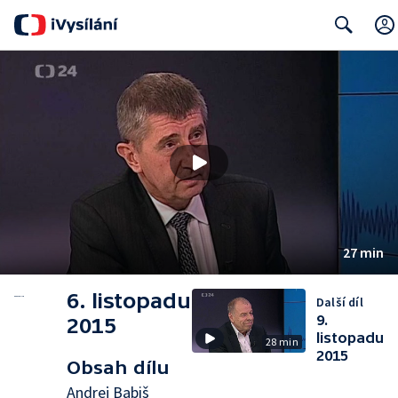
Search
27 min
6. listopadu
Další díl
9.
2015
listopadu
28 min
2015
Obsah dílu
Andrej Babiš