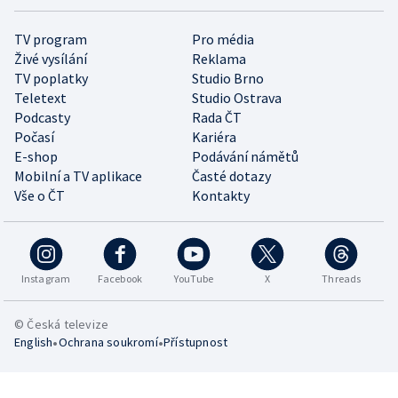
TV program
Pro média
Živé vysílání
Reklama
TV poplatky
Studio Brno
Teletext
Studio Ostrava
Podcasty
Rada ČT
Počasí
Kariéra
E-shop
Podávání námětů
Mobilní a TV aplikace
Časté dotazy
Vše o ČT
Kontakty
Instagram
Facebook
YouTube
X
Threads
© Česká televize
•
•
English
Ochrana soukromí
Přístupnost