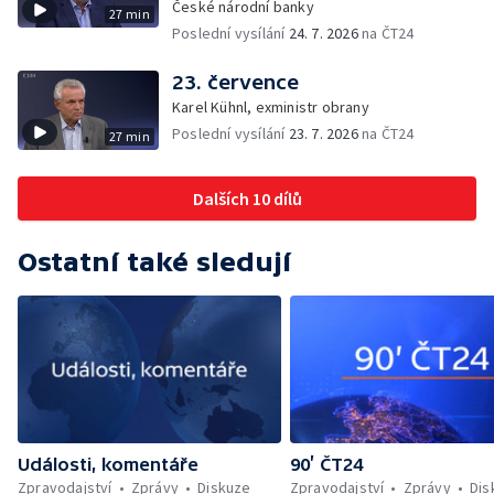
České národní banky
27 min
Poslední vysílání
24. 7. 2026
na ČT24
23. července
Karel Kühnl, exministr obrany
Poslední vysílání
23. 7. 2026
na ČT24
27 min
Dalších 10 dílů
Ostatní také sledují
Události, komentáře
90’ ČT24
Zpravodajství
Zprávy
Diskuze
Zpravodajství
Zprávy
Dis