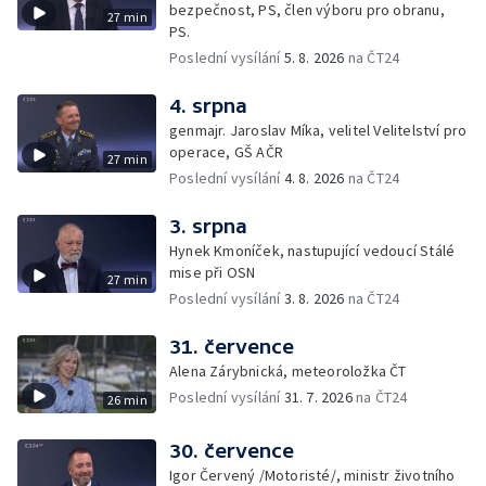
bezpečnost, PS, člen výboru pro obranu,
27 min
PS.
Poslední vysílání
5. 8. 2026
na ČT24
4. srpna
genmajr. Jaroslav Míka, velitel Velitelství pro
operace, GŠ AČR
27 min
Poslední vysílání
4. 8. 2026
na ČT24
3. srpna
Hynek Kmoníček, nastupující vedoucí Stálé
mise při OSN
27 min
Poslední vysílání
3. 8. 2026
na ČT24
31. července
Alena Zárybnická, meteoroložka ČT
Poslední vysílání
31. 7. 2026
na ČT24
26 min
30. července
Igor Červený /Motoristé/, ministr životního