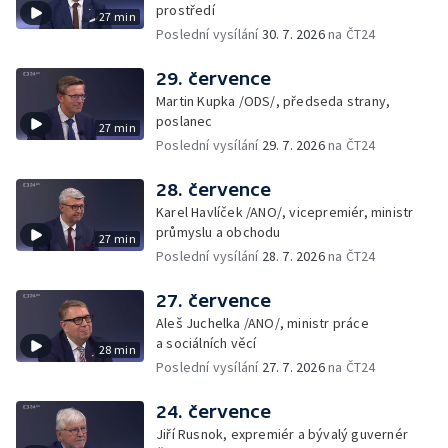
prostředí
27 min
Poslední vysílání
30. 7. 2026
na ČT24
29. července
Martin Kupka /ODS/, předseda strany,
poslanec
27 min
Poslední vysílání
29. 7. 2026
na ČT24
28. července
Karel Havlíček /ANO/, vicepremiér, ministr
průmyslu a obchodu
27 min
Poslední vysílání
28. 7. 2026
na ČT24
27. července
Aleš Juchelka /ANO/, ministr práce
a sociálních věcí
28 min
Poslední vysílání
27. 7. 2026
na ČT24
24. července
Jiří Rusnok, expremiér a bývalý guvernér