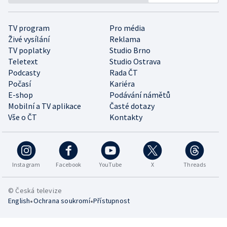
TV program
Pro média
Živé vysílání
Reklama
TV poplatky
Studio Brno
Teletext
Studio Ostrava
Podcasty
Rada ČT
Počasí
Kariéra
E-shop
Podávání námětů
Mobilní a TV aplikace
Časté dotazy
Vše o ČT
Kontakty
Instagram
Facebook
YouTube
X
Threads
© Česká televize
•
•
English
Ochrana soukromí
Přístupnost