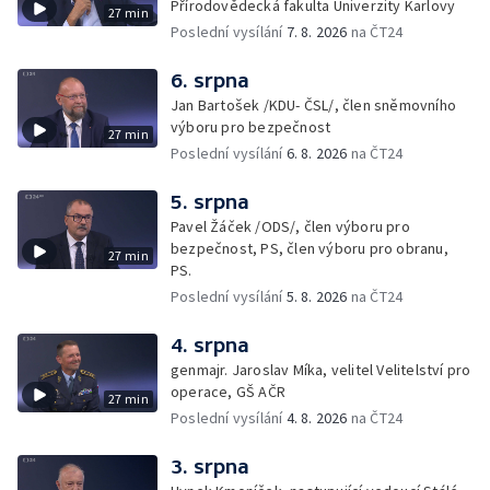
Přírodovědecká fakulta Univerzity Karlovy
27 min
Poslední vysílání
7. 8. 2026
na ČT24
6. srpna
Jan Bartošek /KDU- ČSL/, člen sněmovního
výboru pro bezpečnost
27 min
Poslední vysílání
6. 8. 2026
na ČT24
5. srpna
Pavel Žáček /ODS/, člen výboru pro
bezpečnost, PS, člen výboru pro obranu,
27 min
PS.
Poslední vysílání
5. 8. 2026
na ČT24
4. srpna
genmajr. Jaroslav Míka, velitel Velitelství pro
operace, GŠ AČR
27 min
Poslední vysílání
4. 8. 2026
na ČT24
3. srpna