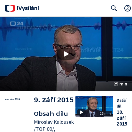
Search
25 min
9. září 2015
Další
díl
10.
Obsah dílu
25 min
září
Miroslav Kalousek
2015
/TOP 09/,