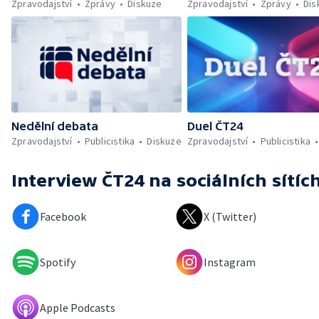
Zpravodajství
Zprávy
Diskuze
Zpravodajství
Zprávy
Dis
Nedělní debata
Duel ČT24
Zpravodajství
Publicistika
Diskuze
Zpravodajství
Publicistika
Interview ČT24
na sociálních sítíc
Facebook
X (Twitter)
Spotify
Instagram
Apple Podcasts