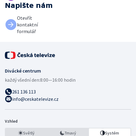
Napište nám
Otevřít
kontaktní
formulář
Divácké centrum
každý všední den:
8:00—16:00 hodin
261 136 113
info@ceskatelevize.cz
Vzhled
Světlý
Tmavý
Systém