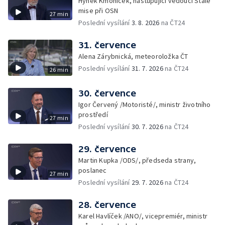
Hynek Kmoníček, nastupující vedoucí Stálé
mise při OSN
27 min
Poslední vysílání
3. 8. 2026
na ČT24
31. července
Alena Zárybnická, meteoroložka ČT
Poslední vysílání
31. 7. 2026
na ČT24
26 min
30. července
Igor Červený /Motoristé/, ministr životního
prostředí
27 min
Poslední vysílání
30. 7. 2026
na ČT24
29. července
Martin Kupka /ODS/, předseda strany,
poslanec
27 min
Poslední vysílání
29. 7. 2026
na ČT24
28. července
Karel Havlíček /ANO/, vicepremiér, ministr