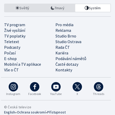
Světlý
Tmavý
Systém
TV program
Pro média
Živé vysílání
Reklama
TV poplatky
Studio Brno
Teletext
Studio Ostrava
Podcasty
Rada ČT
Počasí
Kariéra
E-shop
Podávání námětů
Mobilní a TV aplikace
Časté dotazy
Vše o ČT
Kontakty
Instagram
Facebook
YouTube
X
Threads
© Česká televize
•
•
English
Ochrana soukromí
Přístupnost