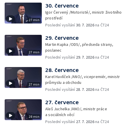
30. července
Igor Červený /Motoristé/, ministr životního
prostředí
27 min
Poslední vysílání
30. 7. 2026
na ČT24
29. července
Martin Kupka /ODS/, předseda strany,
poslanec
27 min
Poslední vysílání
29. 7. 2026
na ČT24
28. července
Karel Havlíček /ANO/, vicepremiér, ministr
průmyslu a obchodu
27 min
Poslední vysílání
28. 7. 2026
na ČT24
27. července
Aleš Juchelka /ANO/, ministr práce
a sociálních věcí
28 min
Poslední vysílání
27. 7. 2026
na ČT24