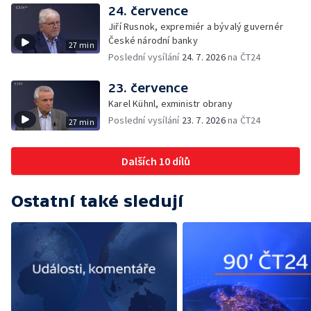
24. července
Jiří Rusnok, expremiér a bývalý guvernér
České národní banky
27 min
Poslední vysílání
24. 7. 2026
na ČT24
23. července
Karel Kühnl, exministr obrany
Poslední vysílání
23. 7. 2026
na ČT24
27 min
Dalších 10 dílů
Ostatní také sledují