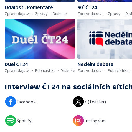
Události, komentáře
90’ ČT24
Zpravodajství
Zprávy
Diskuze
Zpravodajství
Zprávy
Dis
Duel ČT24
Nedělní debata
Zpravodajství
Publicistika
Diskuze
Zpravodajství
Publicistika
Interview ČT24
na sociálních sítíc
Facebook
X (Twitter)
Spotify
Instagram