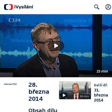
Search
25 min
28.
Další díl
31.
března
března
26 min
2014
2014
Obsah dílu