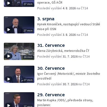
operace, GŠ AČR
27 min
Poslední vysílání
4. 8. 2026
na ČT24
3. srpna
Hynek Kmoníček, nastupující vedoucí Stálé
mise při OSN
27 min
Poslední vysílání
3. 8. 2026
na ČT24
31. července
Alena Zárybnická, meteoroložka ČT
Poslední vysílání
31. 7. 2026
na ČT24
26 min
30. července
Igor Červený /Motoristé/, ministr životního
prostředí
27 min
Poslední vysílání
30. 7. 2026
na ČT24
29. července
Martin Kupka /ODS/, předseda strany,
poslanec
27 min