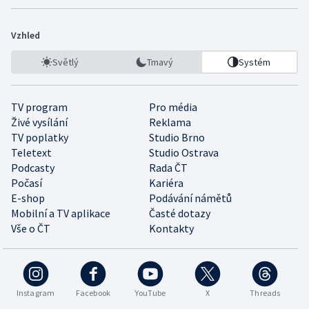
Vzhled
Světlý
Tmavý
Systém
TV program
Pro média
Živé vysílání
Reklama
TV poplatky
Studio Brno
Teletext
Studio Ostrava
Podcasty
Rada ČT
Počasí
Kariéra
E-shop
Podávání námětů
Mobilní a TV aplikace
Časté dotazy
Vše o ČT
Kontakty
Instagram
Facebook
YouTube
X
Threads