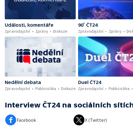
Události, komentáře
90’ ČT24
Zpravodajství
Zprávy
Diskuze
Zpravodajství
Zprávy
Dis
Nedělní debata
Duel ČT24
Zpravodajství
Publicistika
Diskuze
Zpravodajství
Publicistika
Interview ČT24
na sociálních sítíc
Facebook
X (Twitter)