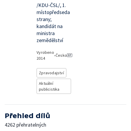
/KDU-ČSL/, 1.
místopředseda
strany;
kandidát na
ministra
zemědělství
Vyrobeno
•
Česko
2014
Zpravodajství
Aktuální
publicistika
Přehled dílů
4262 přehratelných