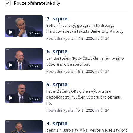
Pouze přehratelné díly
7. srpna
Bohumír Janský, geograf a hydrolog,
Přírodovědecká fakulta Univerzity Karlovy
27 min
Poslední vysílání
7. 8. 2026
na ČT24
6. srpna
Jan Bartošek /KDU- ČSL/, člen sněmovního
výboru pro bezpečnost
27 min
Poslední vysílání
6. 8. 2026
na ČT24
5. srpna
Pavel Žáček /ODS/, člen výboru pro
bezpečnost, PS, člen výboru pro obranu,
27 min
PS.
Poslední vysílání
5. 8. 2026
na ČT24
4. srpna
genmajr. Jaroslav Míka, velitel Velitelství pro