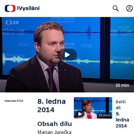
Search
25 min
8. ledna
Další
díl
2014
9.
25 min
ledna
Obsah dílu
2014
Marian Jurečka