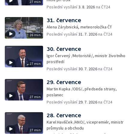
27 min
Poslední vysílání
3. 8. 2026
na ČT24
31. července
Alena Zárybnická, meteoroložka ČT
Poslední vysílání
31. 7. 2026
na ČT24
26 min
30. července
Igor Červený /Motoristé/, ministr životního
prostředí
27 min
Poslední vysílání
30. 7. 2026
na ČT24
29. července
Martin Kupka /ODS/, předseda strany,
poslanec
27 min
Poslední vysílání
29. 7. 2026
na ČT24
28. července
Karel Havlíček /ANO/, vicepremiér, ministr
průmyslu a obchodu
27 min