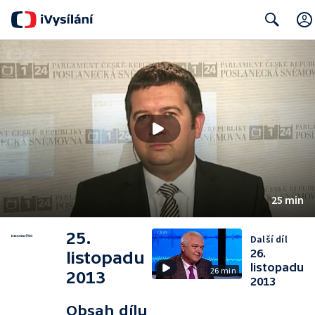
Search
25 min
25.
Další díl
26.
listopadu
listopadu
26 min
2013
2013
Obsah dílu