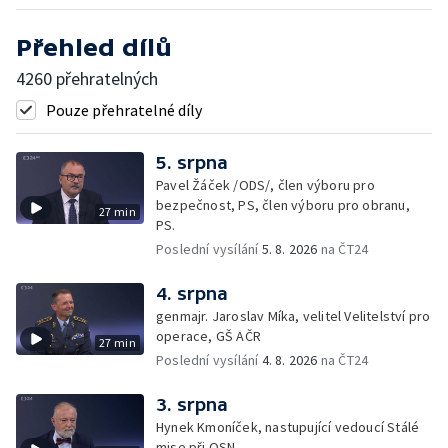
Přehled dílů
4260 přehratelných
Pouze přehratelné díly
5. srpna
Pavel Žáček /ODS/, člen výboru pro
bezpečnost, PS, člen výboru pro obranu,
27 min
PS.
Poslední vysílání
5. 8. 2026
na ČT24
4. srpna
genmajr. Jaroslav Míka, velitel Velitelství pro
operace, GŠ AČR
27 min
Poslední vysílání
4. 8. 2026
na ČT24
3. srpna
Hynek Kmoníček, nastupující vedoucí Stálé
mise při OSN