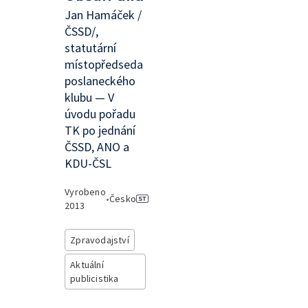
Jan Hamáček /
ČSSD/,
statutární
místopředseda
poslaneckého
klubu — V
úvodu pořadu
TK po jednání
ČSSD, ANO a
KDU-ČSL
Vyrobeno
•
Česko
2013
Zpravodajství
Aktuální
publicistika