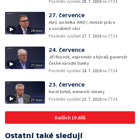
Poslední vysílání
28. 7. 2026
na ČT24
27. července
Aleš Juchelka /ANO/, ministr práce
a sociálních věcí
28 min
Poslední vysílání
27. 7. 2026
na ČT24
24. července
Jiří Rusnok, expremiér a bývalý guvernér
České národní banky
27 min
Poslední vysílání
24. 7. 2026
na ČT24
23. července
Karel Kühnl, exministr obrany
Poslední vysílání
23. 7. 2026
na ČT24
27 min
Dalších 10 dílů
Ostatní také sledují