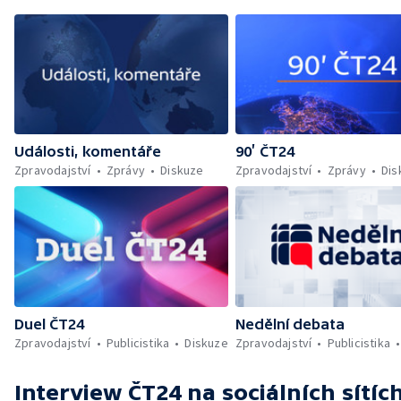
Události, komentáře
90’ ČT24
Zpravodajství
Zprávy
Diskuze
Zpravodajství
Zprávy
Dis
Duel ČT24
Nedělní debata
Zpravodajství
Publicistika
Diskuze
Zpravodajství
Publicistika
Interview ČT24
na sociálních sítíc