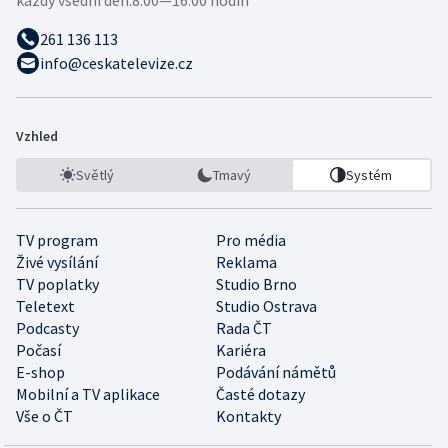
261 136 113
info@ceskatelevize.cz
Vzhled
Světlý
Tmavý
Systém
TV program
Pro média
Živé vysílání
Reklama
TV poplatky
Studio Brno
Teletext
Studio Ostrava
Podcasty
Rada ČT
Počasí
Kariéra
E-shop
Podávání námětů
Mobilní a TV aplikace
Časté dotazy
Vše o ČT
Kontakty