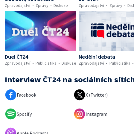
Zpravodajství
Zprávy
Diskuze
Zpravodajství
Zprávy
Dis
Duel ČT24
Nedělní debata
Zpravodajství
Publicistika
Diskuze
Zpravodajství
Publicistika
Interview ČT24
na sociálních sítíc
Facebook
X (Twitter)
Spotify
Instagram
Apple Podcasts