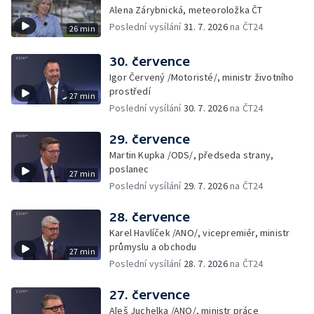
Alena Zárybnická, meteoroložka ČT
Poslední vysílání
31. 7. 2026
na ČT24
26 min
30. července
Igor Červený /Motoristé/, ministr životního
prostředí
27 min
Poslední vysílání
30. 7. 2026
na ČT24
29. července
Martin Kupka /ODS/, předseda strany,
poslanec
27 min
Poslední vysílání
29. 7. 2026
na ČT24
28. července
Karel Havlíček /ANO/, vicepremiér, ministr
průmyslu a obchodu
27 min
Poslední vysílání
28. 7. 2026
na ČT24
27. července
Aleš Juchelka /ANO/, ministr práce