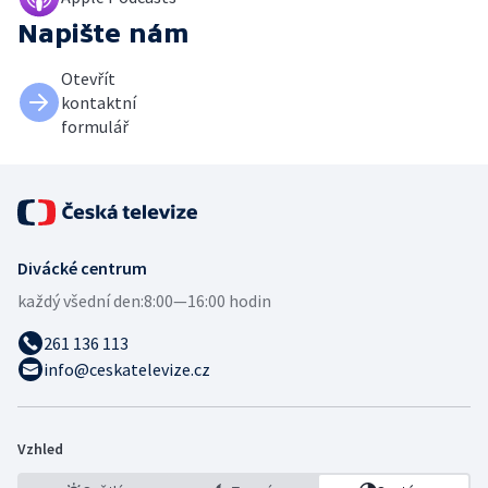
Napište nám
Otevřít
kontaktní
formulář
Divácké centrum
každý všední den:
8:00—16:00 hodin
261 136 113
info@ceskatelevize.cz
Vzhled