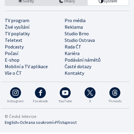
Světlý
Tmavý
Systém
TV program
Pro média
Živé vysílání
Reklama
TV poplatky
Studio Brno
Teletext
Studio Ostrava
Podcasty
Rada ČT
Počasí
Kariéra
E-shop
Podávání námětů
Mobilní a TV aplikace
Časté dotazy
Vše o ČT
Kontakty
Instagram
Facebook
YouTube
X
Threads
© Česká televize
•
•
English
Ochrana soukromí
Přístupnost