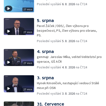
Poslední vysílání
6. 8. 2026
na ČT24
27 min
5. srpna
Pavel Žáček /ODS/, člen výboru pro
bezpečnost, PS, člen výboru pro obranu,
27 min
PS.
Poslední vysílání
5. 8. 2026
na ČT24
4. srpna
genmajr. Jaroslav Míka, velitel Velitelství pro
operace, GŠ AČR
27 min
Poslední vysílání
4. 8. 2026
na ČT24
3. srpna
Hynek Kmoníček, nastupující vedoucí Stálé
mise při OSN
27 min
Poslední vysílání
3. 8. 2026
na ČT24
31. července