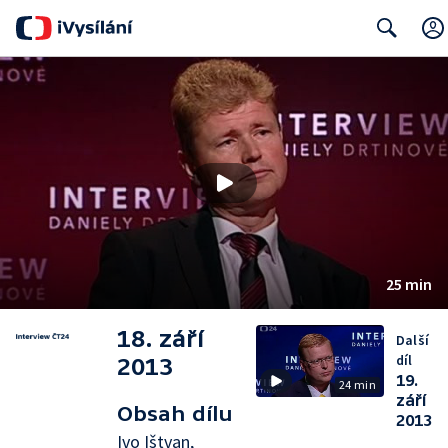
Search
25 min
18. září
Další
díl
2013
19.
24 min
září
Obsah dílu
2013
Ivo Ištvan,