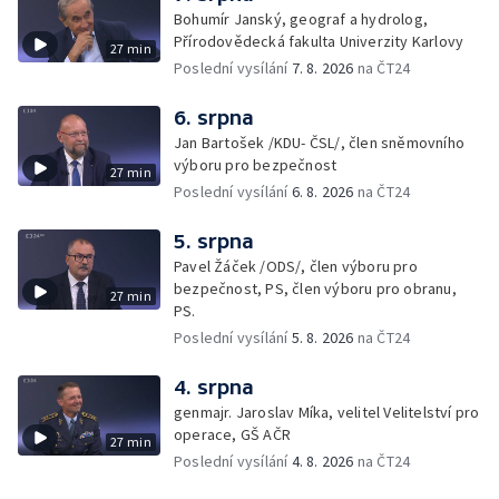
Bohumír Janský, geograf a hydrolog,
Přírodovědecká fakulta Univerzity Karlovy
27 min
Poslední vysílání
7. 8. 2026
na ČT24
6. srpna
Jan Bartošek /KDU- ČSL/, člen sněmovního
výboru pro bezpečnost
27 min
Poslední vysílání
6. 8. 2026
na ČT24
5. srpna
Pavel Žáček /ODS/, člen výboru pro
bezpečnost, PS, člen výboru pro obranu,
27 min
PS.
Poslední vysílání
5. 8. 2026
na ČT24
4. srpna
genmajr. Jaroslav Míka, velitel Velitelství pro
operace, GŠ AČR
27 min
Poslední vysílání
4. 8. 2026
na ČT24