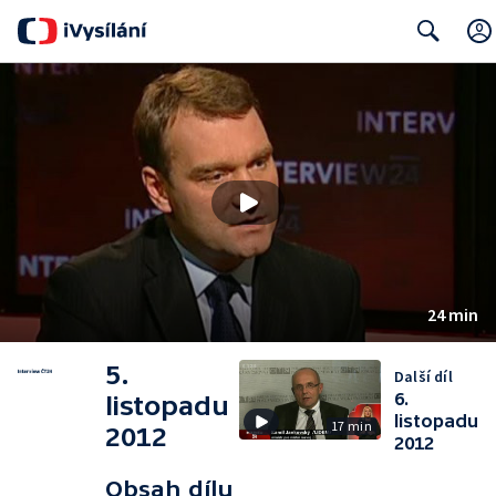
Search
24 min
5.
Další díl
6.
listopadu
listopadu
17 min
2012
2012
Obsah dílu