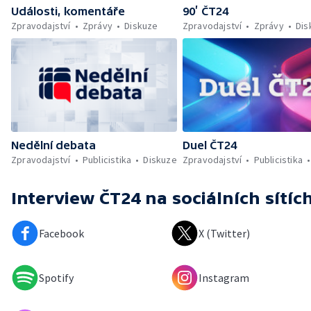
Události, komentáře
90’ ČT24
Zpravodajství
Zprávy
Diskuze
Zpravodajství
Zprávy
Dis
Nedělní debata
Duel ČT24
Zpravodajství
Publicistika
Diskuze
Zpravodajství
Publicistika
Interview ČT24
na sociálních sítíc
Facebook
X (Twitter)
Spotify
Instagram