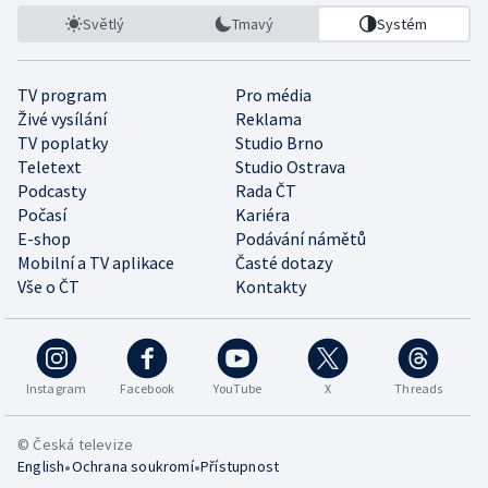
Světlý
Tmavý
Systém
TV program
Pro média
Živé vysílání
Reklama
TV poplatky
Studio Brno
Teletext
Studio Ostrava
Podcasty
Rada ČT
Počasí
Kariéra
E-shop
Podávání námětů
Mobilní a TV aplikace
Časté dotazy
Vše o ČT
Kontakty
Instagram
Facebook
YouTube
X
Threads
© Česká televize
•
•
English
Ochrana soukromí
Přístupnost