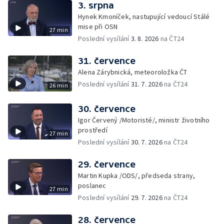
3. srpna
Hynek Kmoníček, nastupující vedoucí Stálé
mise při OSN
27 min
Poslední vysílání
3. 8. 2026
na ČT24
31. července
Alena Zárybnická, meteoroložka ČT
Poslední vysílání
31. 7. 2026
na ČT24
26 min
30. července
Igor Červený /Motoristé/, ministr životního
prostředí
27 min
Poslední vysílání
30. 7. 2026
na ČT24
29. července
Martin Kupka /ODS/, předseda strany,
poslanec
27 min
Poslední vysílání
29. 7. 2026
na ČT24
28. července