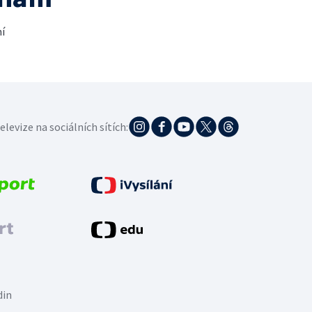
í
elevize na sociálních sítích:
din