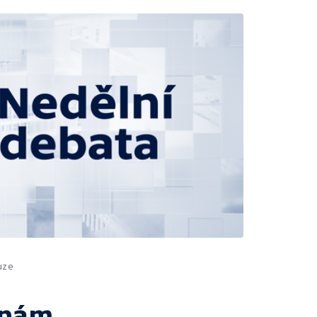
uze
 nám