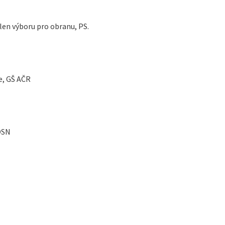
len výboru pro obranu, PS.
ce, GŠ AČR
OSN