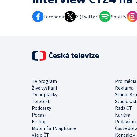
Facebook
X (Twitter)
Spotify
TV program
Pro média
Živé vysílání
Reklama
TV poplatky
Studio Br
Teletext
Studio Os
Podcasty
Rada ČT
Počasí
Kariéra
E-shop
Podávání 
Mobilní a TV aplikace
Časté dot
Vše o ČT
Kontakty