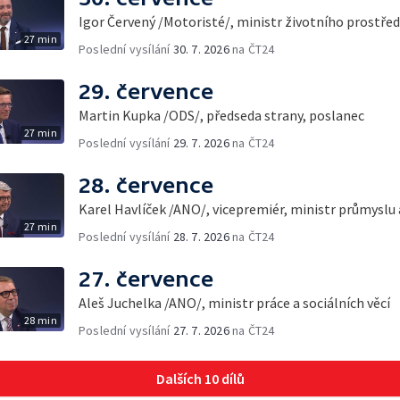
Igor Červený /Motoristé/, ministr životního prostřed
27 min
Poslední vysílání
30. 7. 2026
na ČT24
29. července
Martin Kupka /ODS/, předseda strany, poslanec
27 min
Poslední vysílání
29. 7. 2026
na ČT24
28. července
Karel Havlíček /ANO/, vicepremiér, ministr průmyslu
27 min
Poslední vysílání
28. 7. 2026
na ČT24
27. července
Aleš Juchelka /ANO/, ministr práce a sociálních věcí
28 min
Poslední vysílání
27. 7. 2026
na ČT24
Dalších 10 dílů