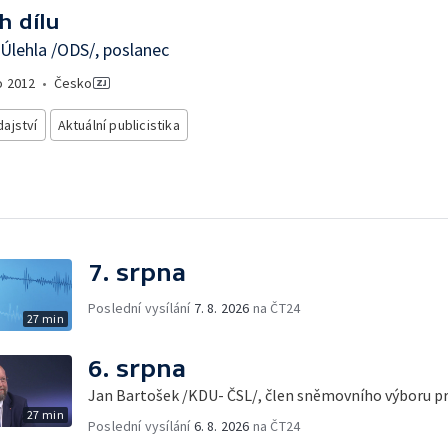
h dílu
Úlehla /ODS/, poslanec
o
2012
•
Česko
ajství
Aktuální publicistika
7. srpna
Poslední vysílání
7. 8. 2026
na ČT24
27 min
6. srpna
Jan Bartošek /KDU- ČSL/, člen sněmovního výboru p
27 min
Poslední vysílání
6. 8. 2026
na ČT24