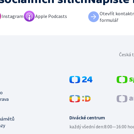
Otevřít kontaktn
Instagram
Apple Podcasts
formulář
Česká t
no
trava
Divácké centrum
námětů
azy
každý všední den:
8:00—16:00 ho