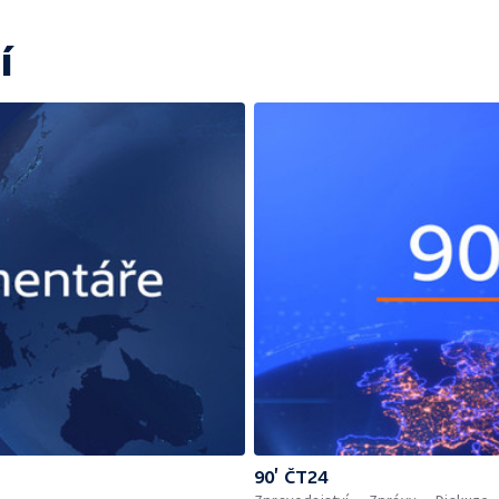
í
90’ ČT24