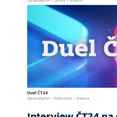
Zpravodajství
Zprávy
Diskuze
Duel ČT24
Zpravodajství
Publicistika
Diskuze
Interview ČT24
na 