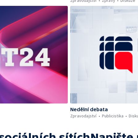
Zpravodajství
Zprávy
Diskuze
Nedělní debata
Zpravodajství
Publicistika
Disk
sociálních sítích
Napište