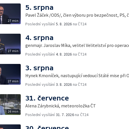
5. srpna
Pavel Žáček /ODS/, člen výboru pro bezpečnost, PS, č
27 min
Poslední vysílání
5. 8. 2026
na ČT24
4. srpna
genmajr. Jaroslav Míka, velitel Velitelství pro opera
27 min
Poslední vysílání
4. 8. 2026
na ČT24
3. srpna
Hynek Kmoníček, nastupující vedoucí Stálé mise při 
27 min
Poslední vysílání
3. 8. 2026
na ČT24
31. července
Alena Zárybnická, meteoroložka ČT
26 min
Poslední vysílání
31. 7. 2026
na ČT24
30. července