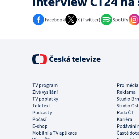
Interview ČT24
na 
Facebook
X (Twitter)
Spotify
TV program
Pro média
Živé vysílání
Reklama
TV poplatky
Studio Br
Teletext
Studio Os
Podcasty
Rada ČT
Počasí
Kariéra
E-shop
Podávání 
Mobilní a TV aplikace
Časté dot