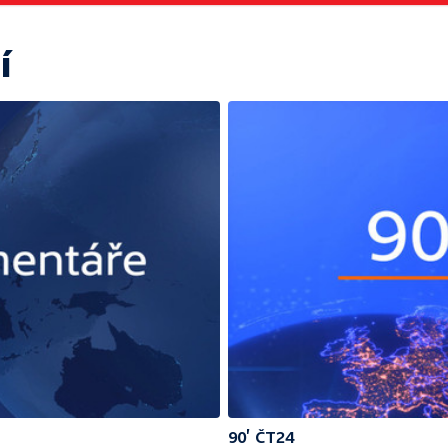
í
90’ ČT24