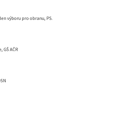
len výboru pro obranu, PS.
ce, GŠ AČR
OSN