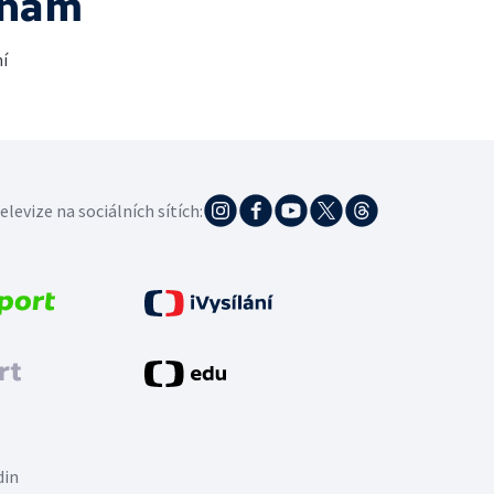
 nám
í
elevize na sociálních sítích:
din