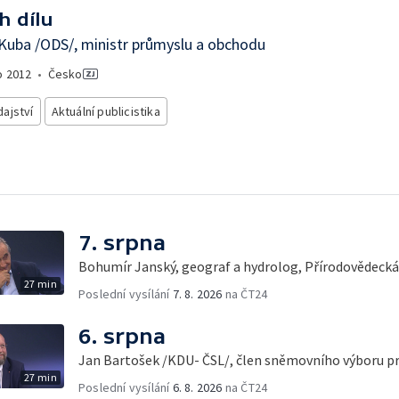
h dílu
Kuba /ODS/, ministr průmyslu a obchodu
o
2012
•
Česko
ajství
Aktuální publicistika
7. srpna
Bohumír Janský, geograf a hydrolog, Přírodovědecká 
27 min
Poslední vysílání
7. 8. 2026
na ČT24
6. srpna
Jan Bartošek /KDU- ČSL/, člen sněmovního výboru p
27 min
Poslední vysílání
6. 8. 2026
na ČT24