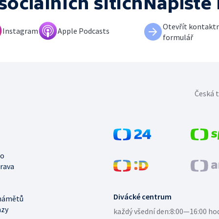
sociálních sítích
Napište
Otevřít kontaktn
Instagram
Apple Podcasts
formulář
Česká t
no
trava
Divácké centrum
námětů
azy
každý všední den:
8:00—16:00 ho