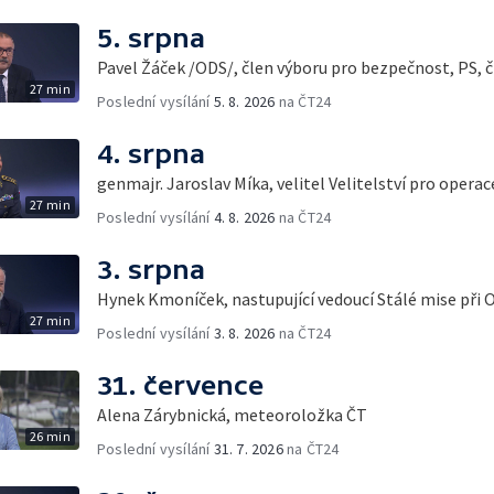
5. srpna
Pavel Žáček /ODS/, člen výboru pro bezpečnost, PS, č
27 min
Poslední vysílání
5. 8. 2026
na ČT24
4. srpna
genmajr. Jaroslav Míka, velitel Velitelství pro opera
27 min
Poslední vysílání
4. 8. 2026
na ČT24
3. srpna
Hynek Kmoníček, nastupující vedoucí Stálé mise při 
27 min
Poslední vysílání
3. 8. 2026
na ČT24
31. července
Alena Zárybnická, meteoroložka ČT
26 min
Poslední vysílání
31. 7. 2026
na ČT24