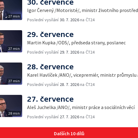
30. července
Igor Červený /Motoristé/, ministr životního prostřed
27 min
Poslední vysílání
30. 7. 2026
na ČT24
29. července
Martin Kupka /ODS/, předseda strany, poslanec
27 min
Poslední vysílání
29. 7. 2026
na ČT24
28. července
Karel Havlíček /ANO/, vicepremiér, ministr průmyslu
27 min
Poslední vysílání
28. 7. 2026
na ČT24
27. července
Aleš Juchelka /ANO/, ministr práce a sociálních věcí
28 min
Poslední vysílání
27. 7. 2026
na ČT24
Dalších 10 dílů