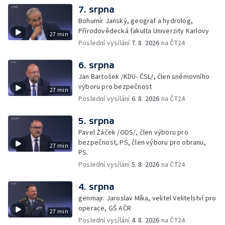
7. srpna
Bohumír Janský, geograf a hydrolog,
Přírodovědecká fakulta Univerzity Karlovy
27 min
Poslední vysílání
7. 8. 2026
na ČT24
6. srpna
Jan Bartošek /KDU- ČSL/, člen sněmovního
výboru pro bezpečnost
27 min
Poslední vysílání
6. 8. 2026
na ČT24
5. srpna
Pavel Žáček /ODS/, člen výboru pro
bezpečnost, PS, člen výboru pro obranu,
27 min
PS.
Poslední vysílání
5. 8. 2026
na ČT24
4. srpna
genmajr. Jaroslav Míka, velitel Velitelství pro
operace, GŠ AČR
27 min
Poslední vysílání
4. 8. 2026
na ČT24