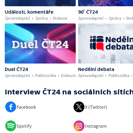
Události, komentáře
90’ ČT24
Zpravodajství
Zprávy
Diskuze
Zpravodajství
Zprávy
Dis
Duel ČT24
Nedělní debata
Zpravodajství
Publicistika
Diskuze
Zpravodajství
Publicistika
Interview ČT24
na sociálních sítíc
Facebook
X (Twitter)
Spotify
Instagram