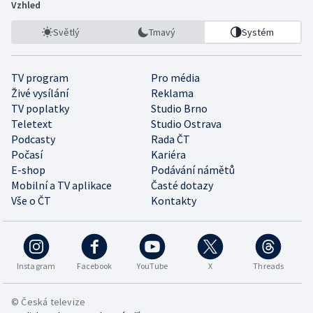
Vzhled
Světlý
Tmavý
Systém
TV program
Pro média
Živé vysílání
Reklama
TV poplatky
Studio Brno
Teletext
Studio Ostrava
Podcasty
Rada ČT
Počasí
Kariéra
E-shop
Podávání námětů
Mobilní a TV aplikace
Časté dotazy
Vše o ČT
Kontakty
Instagram
Facebook
YouTube
X
Threads
© Česká televize