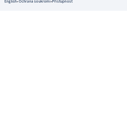
•
•
English
Ochrana soukromí
Přístupnost