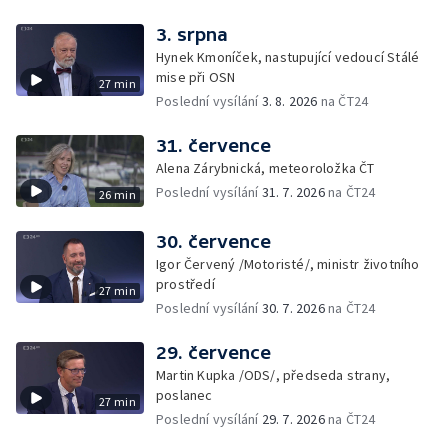
3. srpna
Hynek Kmoníček, nastupující vedoucí Stálé
mise při OSN
27 min
Poslední vysílání
3. 8. 2026
na ČT24
31. července
Alena Zárybnická, meteoroložka ČT
Poslední vysílání
31. 7. 2026
na ČT24
26 min
30. července
Igor Červený /Motoristé/, ministr životního
prostředí
27 min
Poslední vysílání
30. 7. 2026
na ČT24
29. července
Martin Kupka /ODS/, předseda strany,
poslanec
27 min
Poslední vysílání
29. 7. 2026
na ČT24