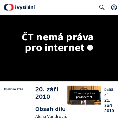
Search
ČT nemá práva 
pro internet
20. září
Další
ČT nemá práva
díl
2010
pro internet
21.
září
Obsah dílu
2010
Alena Vondrová,