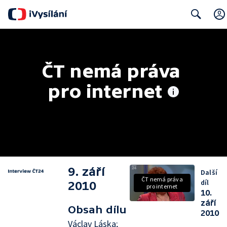
Search
ČT nemá práva 
pro internet
9. září
Další
ČT nemá práva
díl
2010
pro internet
10.
září
Obsah dílu
2010
Václav Láska;