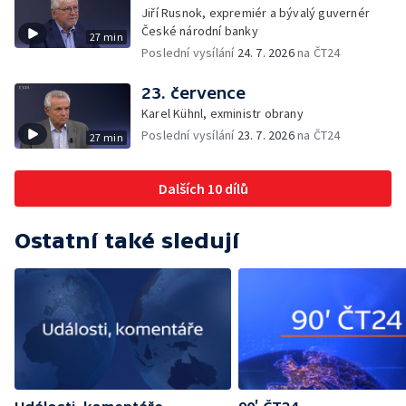
Jiří Rusnok, expremiér a bývalý guvernér
České národní banky
27 min
Poslední vysílání
24. 7. 2026
na ČT24
23. července
Karel Kühnl, exministr obrany
Poslední vysílání
23. 7. 2026
na ČT24
27 min
Dalších 10 dílů
Ostatní také sledují