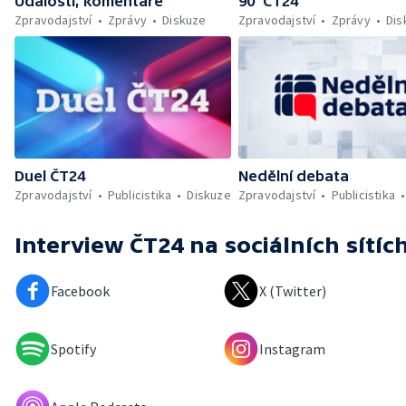
Události, komentáře
90’ ČT24
Zpravodajství
Zprávy
Diskuze
Zpravodajství
Zprávy
Dis
Duel ČT24
Nedělní debata
Zpravodajství
Publicistika
Diskuze
Zpravodajství
Publicistika
Interview ČT24
na sociálních sítíc
Facebook
X (Twitter)
Spotify
Instagram