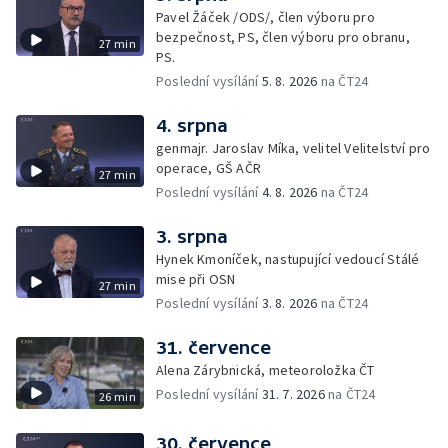
Pavel Žáček /ODS/, člen výboru pro
bezpečnost, PS, člen výboru pro obranu,
27 min
PS.
Poslední vysílání
5. 8. 2026
na ČT24
4. srpna
genmajr. Jaroslav Míka, velitel Velitelství pro
operace, GŠ AČR
27 min
Poslední vysílání
4. 8. 2026
na ČT24
3. srpna
Hynek Kmoníček, nastupující vedoucí Stálé
mise při OSN
27 min
Poslední vysílání
3. 8. 2026
na ČT24
31. července
Alena Zárybnická, meteoroložka ČT
Poslední vysílání
31. 7. 2026
na ČT24
26 min
30. července