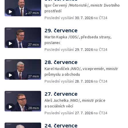
Igor Červený /Motoristé/, ministr životního
prostředí
27 min
Poslední vysílání
30. 7. 2026
na ČT24
29. července
Martin Kupka /ODS/, předseda strany,
poslanec
27 min
Poslední vysílání
29. 7. 2026
na ČT24
28. července
Karel Havlíček /ANO/, vicepremiér, ministr
průmyslu a obchodu
27 min
Poslední vysílání
28. 7. 2026
na ČT24
27. července
Aleš Juchelka /ANO/, ministr práce
a sociálních věcí
28 min
Poslední vysílání
27. 7. 2026
na ČT24
24. července