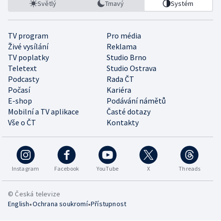
Světlý
Tmavý
Systém
TV program
Pro média
Živé vysílání
Reklama
TV poplatky
Studio Brno
Teletext
Studio Ostrava
Podcasty
Rada ČT
Počasí
Kariéra
E-shop
Podávání námětů
Mobilní a TV aplikace
Časté dotazy
Vše o ČT
Kontakty
Instagram
Facebook
YouTube
X
Threads
© Česká televize
•
•
English
Ochrana soukromí
Přístupnost