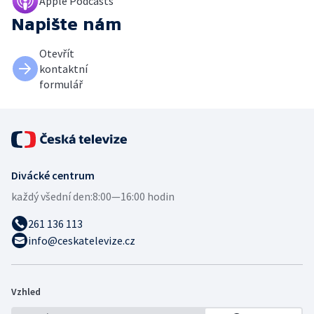
Apple Podcasts
Napište nám
Otevřít
kontaktní
formulář
Divácké centrum
každý všední den:
8:00—16:00 hodin
261 136 113
info@ceskatelevize.cz
Vzhled