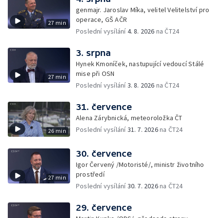
genmajr. Jaroslav Míka, velitel Velitelství pro
operace, GŠ AČR
27 min
Poslední vysílání
4. 8. 2026
na ČT24
3. srpna
Hynek Kmoníček, nastupující vedoucí Stálé
mise při OSN
27 min
Poslední vysílání
3. 8. 2026
na ČT24
31. července
Alena Zárybnická, meteoroložka ČT
Poslední vysílání
31. 7. 2026
na ČT24
26 min
30. července
Igor Červený /Motoristé/, ministr životního
prostředí
27 min
Poslední vysílání
30. 7. 2026
na ČT24
29. července