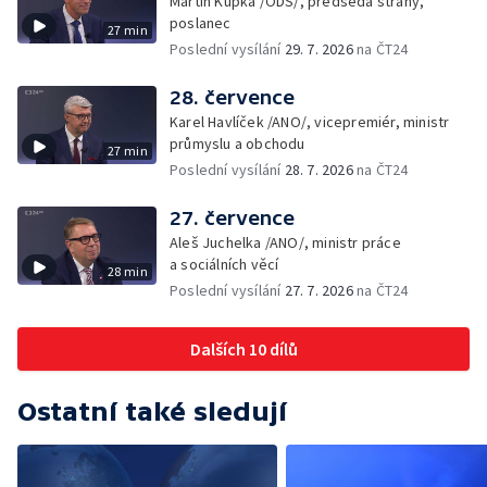
Martin Kupka /ODS/, předseda strany,
poslanec
27 min
Poslední vysílání
29. 7. 2026
na ČT24
28. července
Karel Havlíček /ANO/, vicepremiér, ministr
průmyslu a obchodu
27 min
Poslední vysílání
28. 7. 2026
na ČT24
27. července
Aleš Juchelka /ANO/, ministr práce
a sociálních věcí
28 min
Poslední vysílání
27. 7. 2026
na ČT24
Dalších 10 dílů
Ostatní také sledují