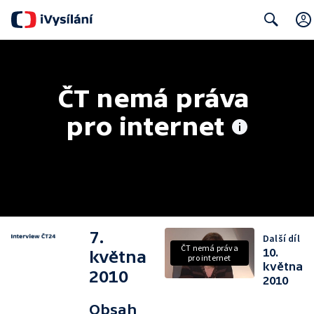
Search
ČT nemá práva 
pro internet
7.
Další díl
ČT nemá práva
10.
května
pro internet
května
2010
2010
Obsah