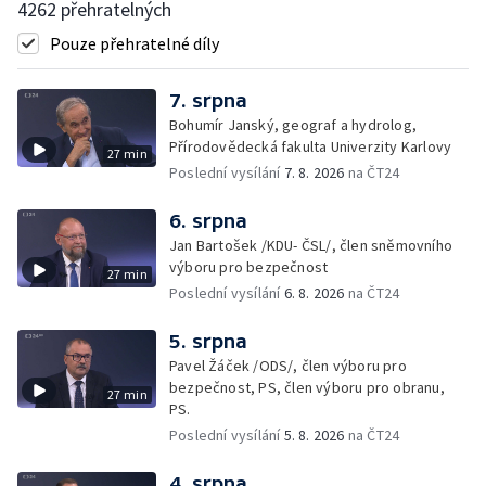
4262 přehratelných
Pouze přehratelné díly
7. srpna
Bohumír Janský, geograf a hydrolog,
Přírodovědecká fakulta Univerzity Karlovy
27 min
Poslední vysílání
7. 8. 2026
na ČT24
6. srpna
Jan Bartošek /KDU- ČSL/, člen sněmovního
výboru pro bezpečnost
27 min
Poslední vysílání
6. 8. 2026
na ČT24
5. srpna
Pavel Žáček /ODS/, člen výboru pro
bezpečnost, PS, člen výboru pro obranu,
27 min
PS.
Poslední vysílání
5. 8. 2026
na ČT24
4. srpna