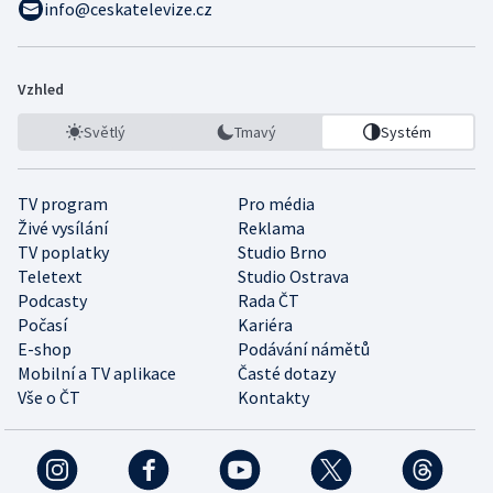
info@ceskatelevize.cz
Vzhled
Světlý
Tmavý
Systém
TV program
Pro média
Živé vysílání
Reklama
TV poplatky
Studio Brno
Teletext
Studio Ostrava
Podcasty
Rada ČT
Počasí
Kariéra
E-shop
Podávání námětů
Mobilní a TV aplikace
Časté dotazy
Vše o ČT
Kontakty