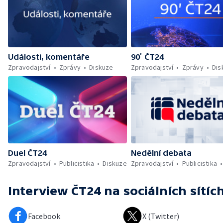
Události, komentáře
90’ ČT24
Zpravodajství
Zprávy
Diskuze
Zpravodajství
Zprávy
Dis
Duel ČT24
Nedělní debata
Zpravodajství
Publicistika
Diskuze
Zpravodajství
Publicistika
Interview ČT24
na sociálních sítíc
Facebook
X (Twitter)