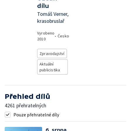
dílu
Tomáš Verner,
krasobruslař
Vyrobeno
•
Česko
2010
Zpravodajství
Aktuální
publicistika
Přehled dílů
4261 přehratelných
Pouze přehratelné díly
6. srpna