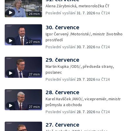
Alena Zárybnická, meteoroložka ČT
Poslední vysílání
31. 7. 2026
na ČT24
26 min
30. července
Igor Červený /Motoristé/, ministr životního
prostředí
27 min
Poslední vysílání
30. 7. 2026
na ČT24
29. července
Martin Kupka /ODS/, předseda strany,
poslanec
27 min
Poslední vysílání
29. 7. 2026
na ČT24
28. července
Karel Havlíček /ANO/, vicepremiér, ministr
průmyslu a obchodu
27 min
Poslední vysílání
28. 7. 2026
na ČT24
27. července