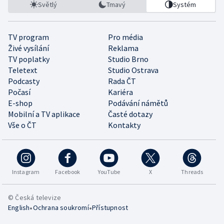
Světlý
Tmavý
Systém
TV program
Pro média
Živé vysílání
Reklama
TV poplatky
Studio Brno
Teletext
Studio Ostrava
Podcasty
Rada ČT
Počasí
Kariéra
E-shop
Podávání námětů
Mobilní a TV aplikace
Časté dotazy
Vše o ČT
Kontakty
Instagram
Facebook
YouTube
X
Threads
© Česká televize
•
•
English
Ochrana soukromí
Přístupnost