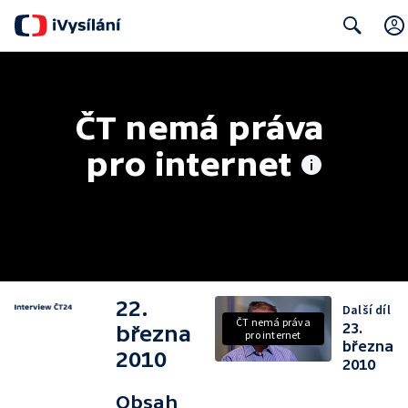
Search
ČT nemá práva 
pro internet
22.
Další díl
ČT nemá práva
23.
března
pro internet
března
2010
2010
Obsah