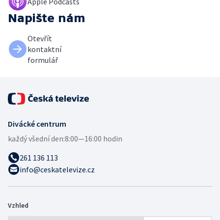
Apple Podcasts
Napište nám
Otevřít
kontaktní
formulář
Divácké centrum
každý všední den:
8:00—16:00 hodin
261 136 113
info@ceskatelevize.cz
Vzhled