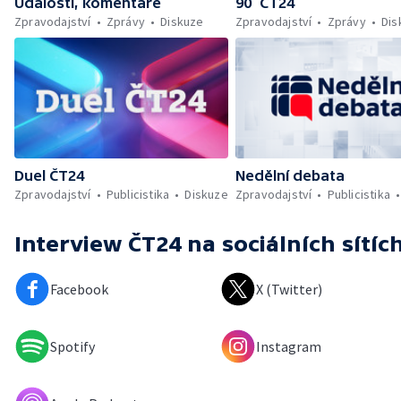
Události, komentáře
90’ ČT24
Zpravodajství
Zprávy
Diskuze
Zpravodajství
Zprávy
Dis
Duel ČT24
Nedělní debata
Zpravodajství
Publicistika
Diskuze
Zpravodajství
Publicistika
Interview ČT24
na sociálních sítíc
Facebook
X (Twitter)
Spotify
Instagram