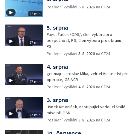
Poslední vysílání
6. 8. 2026
na ČT24
28 min
5. srpna
Pavel Žáček /ODS/, člen výboru pro
bezpečnost, PS, člen výboru pro obranu,
27 min
PS.
Poslední vysílání
5. 8. 2026
na ČT24
4. srpna
genmajr. Jaroslav Míka, velitel Velitelství pro
operace, GŠ AČR
27 min
Poslední vysílání
4. 8. 2026
na ČT24
3. srpna
Hynek Kmoníček, nastupující vedoucí Stálé
mise při OSN
27 min
Poslední vysílání
3. 8. 2026
na ČT24
31. července