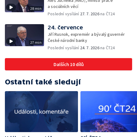
Aleš Juchelka /ANO/, ministr práce
a sociálních věcí
28 min
Poslední vysílání
27. 7. 2026
na ČT24
24. července
Jiří Rusnok, expremiér a bývalý guvernér
České národní banky
27 min
Poslední vysílání
24. 7. 2026
na ČT24
Dalších 10 dílů
Ostatní také sledují