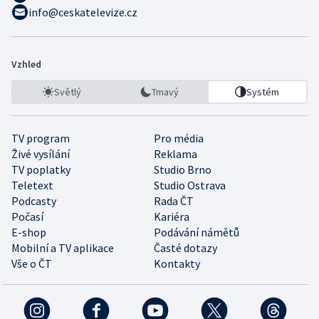
info@ceskatelevize.cz
Vzhled
Světlý
Tmavý
Systém
TV program
Pro média
Živé vysílání
Reklama
TV poplatky
Studio Brno
Teletext
Studio Ostrava
Podcasty
Rada ČT
Počasí
Kariéra
E-shop
Podávání námětů
Mobilní a TV aplikace
Časté dotazy
Vše o ČT
Kontakty