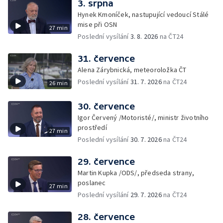
3. srpna
Hynek Kmoníček, nastupující vedoucí Stálé
mise při OSN
27 min
Poslední vysílání
3. 8. 2026
na ČT24
31. července
Alena Zárybnická, meteoroložka ČT
Poslední vysílání
31. 7. 2026
na ČT24
26 min
30. července
Igor Červený /Motoristé/, ministr životního
prostředí
27 min
Poslední vysílání
30. 7. 2026
na ČT24
29. července
Martin Kupka /ODS/, předseda strany,
poslanec
27 min
Poslední vysílání
29. 7. 2026
na ČT24
28. července