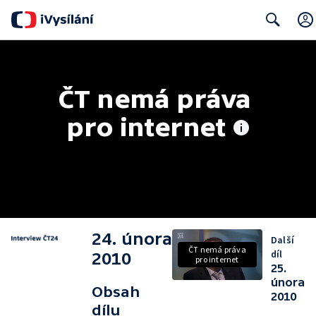
Search
ČT nemá práva 
pro internet
24. února
Další
ČT nemá práva
díl
2010
pro internet
25.
února
Obsah
2010
dílu