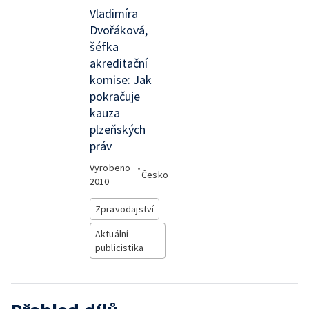
Vladimíra
Dvořáková,
šéfka
akreditační
komise: Jak
pokračuje
kauza
plzeňských
práv
Vyrobeno
•
Česko
2010
Zpravodajství
Aktuální
publicistika