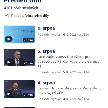
Přehled dílů
4261 přehratelných
Pouze přehratelné díly
6. srpna
Poslední vysílání
6. 8. 2026
na ČT24
27 min
5. srpna
Pavel Žáček /ODS/, člen výboru pro
bezpečnost, PS, člen výboru pro obranu,
27 min
PS.
Poslední vysílání
5. 8. 2026
na ČT24
4. srpna
genmajr. Jaroslav Míka, velitel Velitelství pro
operace, GŠ AČR
27 min
Poslední vysílání
4. 8. 2026
na ČT24