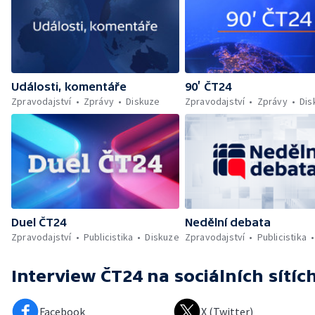
Události, komentáře
90’ ČT24
Zpravodajství
Zprávy
Diskuze
Zpravodajství
Zprávy
Dis
Duel ČT24
Nedělní debata
Zpravodajství
Publicistika
Diskuze
Zpravodajství
Publicistika
Interview ČT24
na sociálních sítíc
Facebook
X (Twitter)