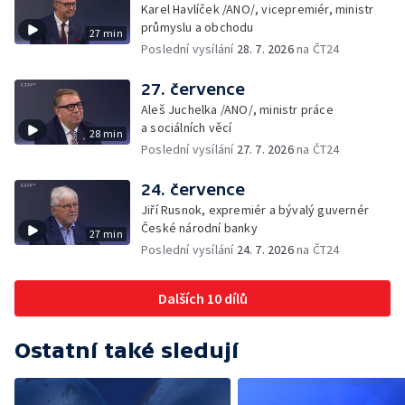
Karel Havlíček /ANO/, vicepremiér, ministr
průmyslu a obchodu
27 min
Poslední vysílání
28. 7. 2026
na ČT24
27. července
Aleš Juchelka /ANO/, ministr práce
a sociálních věcí
28 min
Poslední vysílání
27. 7. 2026
na ČT24
24. července
Jiří Rusnok, expremiér a bývalý guvernér
České národní banky
27 min
Poslední vysílání
24. 7. 2026
na ČT24
Dalších 10 dílů
Ostatní také sledují