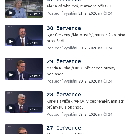
Alena Zárybnická, meteoroložka ČT
Poslední vysílání
31. 7. 2026
na ČT24
26 min
30. července
Igor Červený /Motoristé/, ministr životního
prostředí
27 min
Poslední vysílání
30. 7. 2026
na ČT24
29. července
Martin Kupka /ODS/, předseda strany,
poslanec
27 min
Poslední vysílání
29. 7. 2026
na ČT24
28. července
Karel Havlíček /ANO/, vicepremiér, ministr
průmyslu a obchodu
27 min
Poslední vysílání
28. 7. 2026
na ČT24
27. července