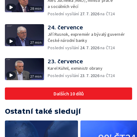
Aleš Juchelka /ANO/, ministr práce
a sociálních věcí
28 min
Poslední vysílání
27. 7. 2026
na ČT24
24. července
Jiří Rusnok, expremiér a bývalý guvernér
České národní banky
27 min
Poslední vysílání
24. 7. 2026
na ČT24
23. července
Karel Kühnl, exministr obrany
Poslední vysílání
23. 7. 2026
na ČT24
27 min
Dalších 10 dílů
Ostatní také sledují