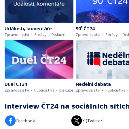
Události, komentáře
90’ ČT24
Zpravodajství
Zprávy
Diskuze
Zpravodajství
Zprávy
Dis
Duel ČT24
Nedělní debata
Zpravodajství
Publicistika
Diskuze
Zpravodajství
Publicistika
Interview ČT24
na sociálních sítíc
Facebook
X (Twitter)