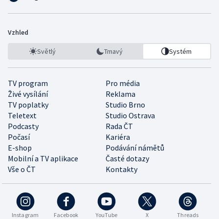
Vzhled
Světlý
Tmavý
Systém
TV program
Pro média
Živé vysílání
Reklama
TV poplatky
Studio Brno
Teletext
Studio Ostrava
Podcasty
Rada ČT
Počasí
Kariéra
E-shop
Podávání námětů
Mobilní a TV aplikace
Časté dotazy
Vše o ČT
Kontakty
Instagram
Facebook
YouTube
X
Threads