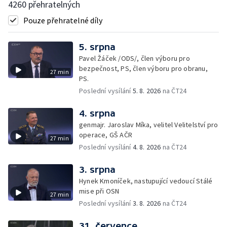
4260 přehratelných
Pouze přehratelné díly
5. srpna
Pavel Žáček /ODS/, člen výboru pro
bezpečnost, PS, člen výboru pro obranu,
27 min
PS.
Poslední vysílání
5. 8. 2026
na ČT24
4. srpna
genmajr. Jaroslav Míka, velitel Velitelství pro
operace, GŠ AČR
27 min
Poslední vysílání
4. 8. 2026
na ČT24
3. srpna
Hynek Kmoníček, nastupující vedoucí Stálé
mise při OSN
27 min
Poslední vysílání
3. 8. 2026
na ČT24
31. července