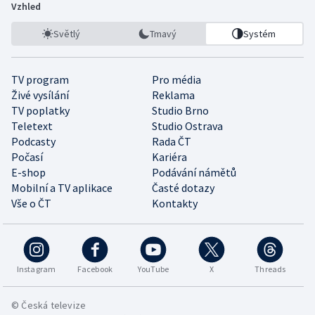
Vzhled
Světlý
Tmavý
Systém
TV program
Pro média
Živé vysílání
Reklama
TV poplatky
Studio Brno
Teletext
Studio Ostrava
Podcasty
Rada ČT
Počasí
Kariéra
E-shop
Podávání námětů
Mobilní a TV aplikace
Časté dotazy
Vše o ČT
Kontakty
Instagram
Facebook
YouTube
X
Threads
© Česká televize