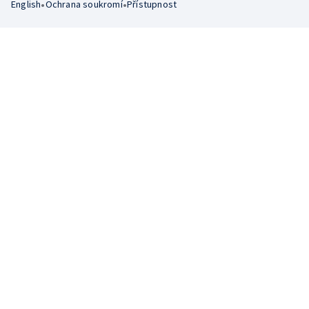
•
•
English
Ochrana soukromí
Přístupnost