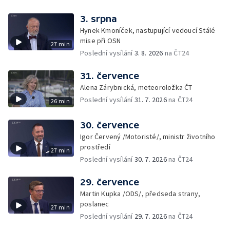
3. srpna
Hynek Kmoníček, nastupující vedoucí Stálé
mise při OSN
27 min
Poslední vysílání
3. 8. 2026
na ČT24
31. července
Alena Zárybnická, meteoroložka ČT
Poslední vysílání
31. 7. 2026
na ČT24
26 min
30. července
Igor Červený /Motoristé/, ministr životního
prostředí
27 min
Poslední vysílání
30. 7. 2026
na ČT24
29. července
Martin Kupka /ODS/, předseda strany,
poslanec
27 min
Poslední vysílání
29. 7. 2026
na ČT24