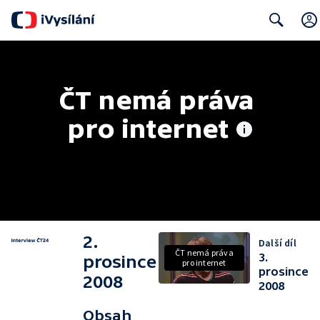
Search
ČT nemá práva 
pro internet
2.
Další díl
ČT nemá práva
3.
prosince
pro internet
prosince
2008
2008
Obsah