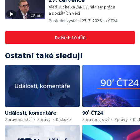
Aleš Juchelka /ANO/, ministr práce
a sociálních věcí
28 min
Poslední vysílání
27. 7. 2026
na ČT24
Dalších 10 dílů
Ostatní také sledují
Události, komentáře
90’ ČT24
Zpravodajství
Zprávy
Diskuze
Zpravodajství
Zprávy
Dis