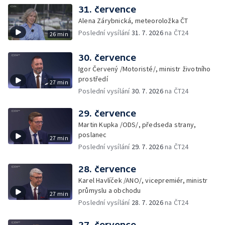
31. července
Alena Zárybnická, meteoroložka ČT
Poslední vysílání
31. 7. 2026
na ČT24
26 min
30. července
Igor Červený /Motoristé/, ministr životního
prostředí
27 min
Poslední vysílání
30. 7. 2026
na ČT24
29. července
Martin Kupka /ODS/, předseda strany,
poslanec
27 min
Poslední vysílání
29. 7. 2026
na ČT24
28. července
Karel Havlíček /ANO/, vicepremiér, ministr
průmyslu a obchodu
27 min
Poslední vysílání
28. 7. 2026
na ČT24
27. července