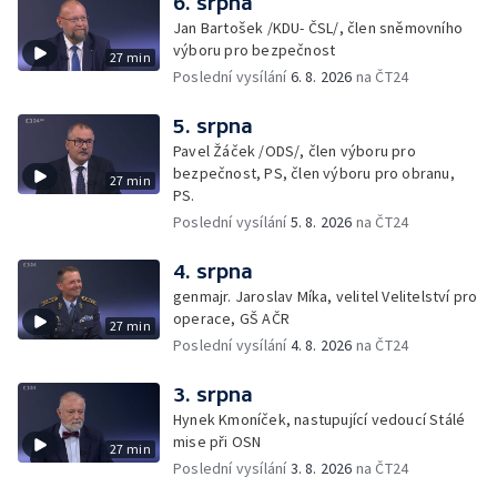
6. srpna
Jan Bartošek /KDU- ČSL/, člen sněmovního
výboru pro bezpečnost
27 min
Poslední vysílání
6. 8. 2026
na ČT24
5. srpna
Pavel Žáček /ODS/, člen výboru pro
bezpečnost, PS, člen výboru pro obranu,
27 min
PS.
Poslední vysílání
5. 8. 2026
na ČT24
4. srpna
genmajr. Jaroslav Míka, velitel Velitelství pro
operace, GŠ AČR
27 min
Poslední vysílání
4. 8. 2026
na ČT24
3. srpna
Hynek Kmoníček, nastupující vedoucí Stálé
mise při OSN
27 min
Poslední vysílání
3. 8. 2026
na ČT24