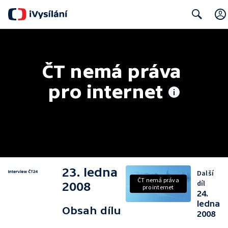
Search
ČT nemá práva 
pro internet
23. ledna
Další
ČT nemá práva
díl
2008
pro internet
24.
ledna
Obsah dílu
2008