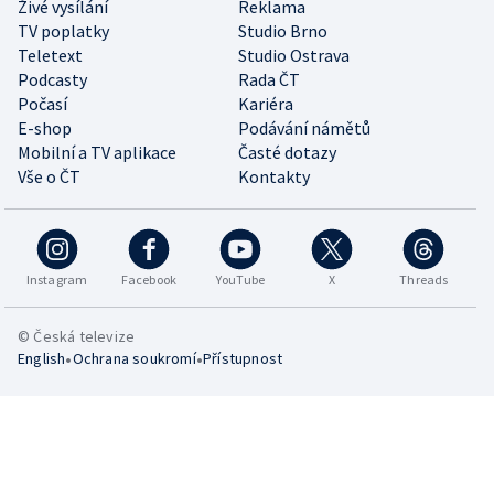
Živé vysílání
Reklama
TV poplatky
Studio Brno
Teletext
Studio Ostrava
Podcasty
Rada ČT
Počasí
Kariéra
E-shop
Podávání námětů
Mobilní a TV aplikace
Časté dotazy
Vše o ČT
Kontakty
Instagram
Facebook
YouTube
X
Threads
© Česká televize
•
•
English
Ochrana soukromí
Přístupnost