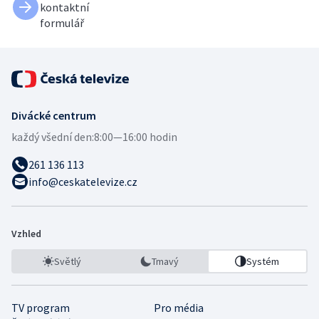
kontaktní
formulář
Divácké centrum
každý všední den:
8:00—16:00 hodin
261 136 113
info@ceskatelevize.cz
Vzhled
Světlý
Tmavý
Systém
TV program
Pro média