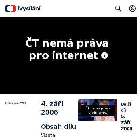
Search
ČT nemá práva 
pro internet
4. září
Další
ČT nemá práva
díl
2006
pro internet
5.
září
Obsah dílu
2006
Vlasta