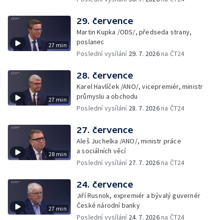
29. července
Martin Kupka /ODS/, předseda strany,
poslanec
27 min
Poslední vysílání
29. 7. 2026
na ČT24
28. července
Karel Havlíček /ANO/, vicepremiér, ministr
průmyslu a obchodu
27 min
Poslední vysílání
28. 7. 2026
na ČT24
27. července
Aleš Juchelka /ANO/, ministr práce
a sociálních věcí
28 min
Poslední vysílání
27. 7. 2026
na ČT24
24. července
Jiří Rusnok, expremiér a bývalý guvernér
České národní banky
27 min
Poslední vysílání
24. 7. 2026
na ČT24