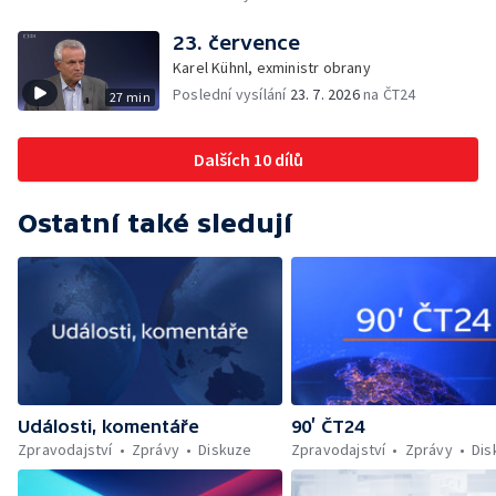
23. července
Karel Kühnl, exministr obrany
Poslední vysílání
23. 7. 2026
na ČT24
27 min
Dalších 10 dílů
Ostatní také sledují
Události, komentáře
90’ ČT24
Zpravodajství
Zprávy
Diskuze
Zpravodajství
Zprávy
Dis