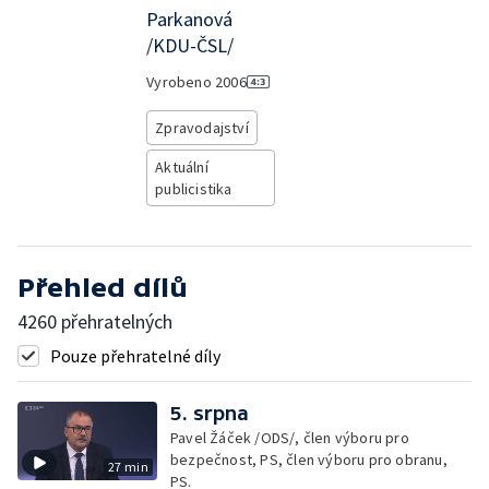
Parkanová
/KDU-ČSL/
Vyrobeno
2006
Zpravodajství
Aktuální
publicistika
Přehled dílů
4260 přehratelných
Pouze přehratelné díly
5. srpna
Pavel Žáček /ODS/, člen výboru pro
bezpečnost, PS, člen výboru pro obranu,
27 min
PS.