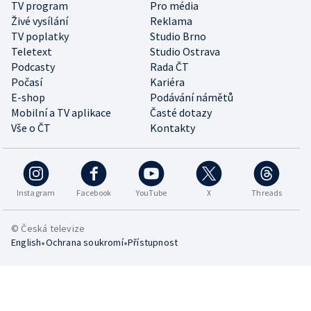
TV program
Pro média
Živé vysílání
Reklama
TV poplatky
Studio Brno
Teletext
Studio Ostrava
Podcasty
Rada ČT
Počasí
Kariéra
E-shop
Podávání námětů
Mobilní a TV aplikace
Časté dotazy
Vše o ČT
Kontakty
Instagram
Facebook
YouTube
X
Threads
© Česká televize
•
•
English
Ochrana soukromí
Přístupnost