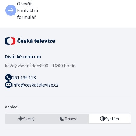
Otevřít
kontaktní
formulář
Divácké centrum
každý všední den:
8:00—16:00 hodin
261 136 113
info@ceskatelevize.cz
Vzhled
Světlý
Tmavý
Systém