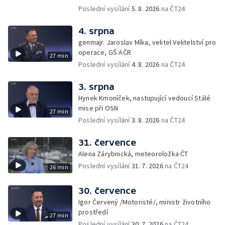
Poslední vysílání
5. 8. 2026
na ČT24
4. srpna
genmajr. Jaroslav Míka, velitel Velitelství pro
operace, GŠ AČR
27 min
Poslední vysílání
4. 8. 2026
na ČT24
3. srpna
Hynek Kmoníček, nastupující vedoucí Stálé
mise při OSN
27 min
Poslední vysílání
3. 8. 2026
na ČT24
31. července
Alena Zárybnická, meteoroložka ČT
Poslední vysílání
31. 7. 2026
na ČT24
26 min
30. července
Igor Červený /Motoristé/, ministr životního
prostředí
27 min
Poslední vysílání
30. 7. 2026
na ČT24