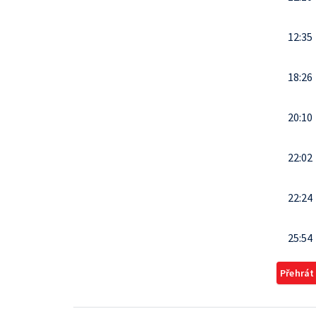
12:35
18:26
20:10
22:02
22:24
25:54
Přehrát