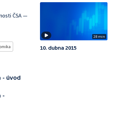
čnosti ČSA —
28 min
omika
10. dubna 2015
 - úvod
 -