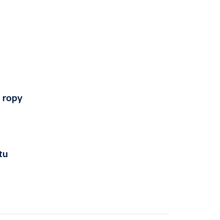
o ropy
tu