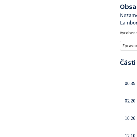
Obsa
Nezaměs
Lamborg
Vyroben
Zpravod
Části
00:35
02:20
10:26
12:10