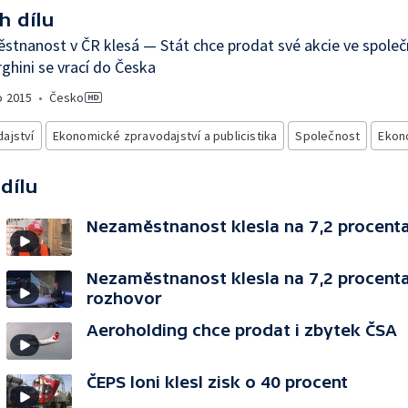
h dílu
tnanost v ČR klesá — Stát chce prodat své akcie ve spole
hini se vrací do Česka
o
2015
•
Česko
ajství
Ekonomické zpravodajství a publicistika
Společnost
Ekon
 dílu
Nezaměstnanost klesla na 7,2 procenta
Nezaměstnanost klesla na 7,2 procenta
rozhovor
Aeroholding chce prodat i zbytek ČSA
ČEPS loni klesl zisk o 40 procent