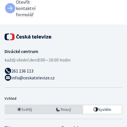
Otevřít
kontaktní
formulář
Divácké centrum
každý všední den:
8:00—16:00 hodin
261 136 113
info@ceskatelevize.cz
Vzhled
Světlý
Tmavý
Systém