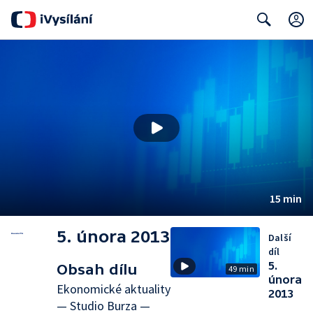
Search
15 min
5. února 2013
Další
díl
5.
Obsah dílu
49 min
února
Ekonomické aktuality
2013
— Studio Burza —