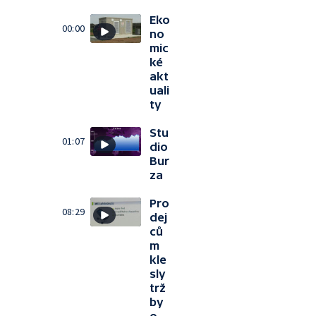
Eko
00:00
no
mic
ké
akt
uali
ty
Stu
01:07
dio
Bur
za
Pro
08:29
dej
ců
m
kle
sly
trž
by