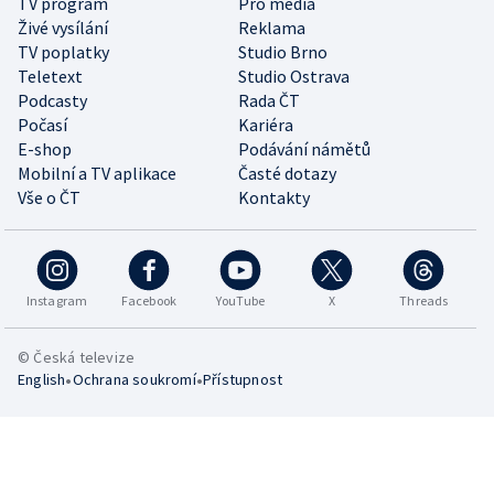
TV program
Pro média
Živé vysílání
Reklama
TV poplatky
Studio Brno
Teletext
Studio Ostrava
Podcasty
Rada ČT
Počasí
Kariéra
E-shop
Podávání námětů
Mobilní a TV aplikace
Časté dotazy
Vše o ČT
Kontakty
Instagram
Facebook
YouTube
X
Threads
© Česká televize
•
•
English
Ochrana soukromí
Přístupnost