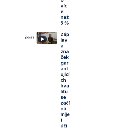
o
víc
e
než
5 %
Záp
09:57
lav
a
zna
ček
gar
ant
ující
ch
kva
litu
se
začí
ná
míje
t
úči