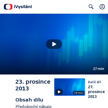
Search
27 min
23. prosince
Další díl
27.
2013
prosince
29 min
2013
Obsah dílu
Předvánoční nákupy