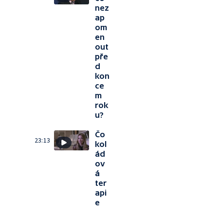
nez
ap
om
en
out
pře
d
kon
ce
m
rok
u?
Čo
23:13
kol
ád
ov
á
ter
api
e