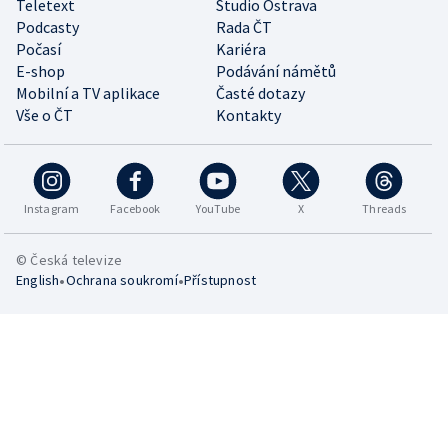
Teletext
Studio Ostrava
Podcasty
Rada ČT
Počasí
Kariéra
E-shop
Podávání námětů
Mobilní a TV aplikace
Časté dotazy
Vše o ČT
Kontakty
Instagram
Facebook
YouTube
X
Threads
© Česká televize
•
•
English
Ochrana soukromí
Přístupnost