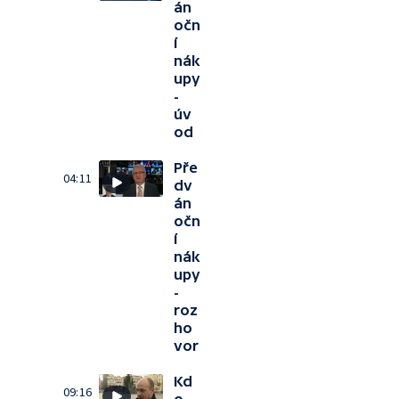
án
očn
í
nák
upy
-
úv
od
Pře
04:11
dv
án
očn
í
nák
upy
-
roz
ho
vor
Kd
09:16