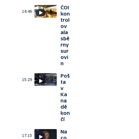
ČOI
14:46
kon
trol
ov
ala
sbě
rny
sur
ovi
n
Poš
15:29
ta
v
Ka
na
dě
kon
čí
Na
17:15
co