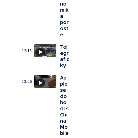
no
mik
a
por
ost
e
Tel
12:18
egr
afic
ky
Ap
13:26
ple
se
do
ho
dl s
Chi
na
Mo
bile