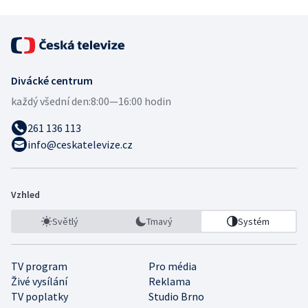
Divácké centrum
každý všední den:
8:00—16:00 hodin
261 136 113
info@ceskatelevize.cz
Vzhled
Světlý
Tmavý
Systém
TV program
Pro média
Živé vysílání
Reklama
TV poplatky
Studio Brno