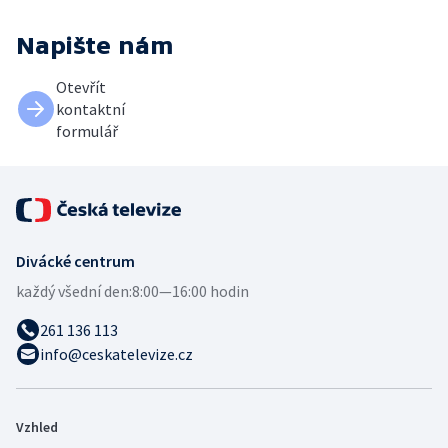
Napište nám
Otevřít
kontaktní
formulář
Divácké centrum
každý všední den:
8:00—16:00 hodin
261 136 113
info@ceskatelevize.cz
Vzhled