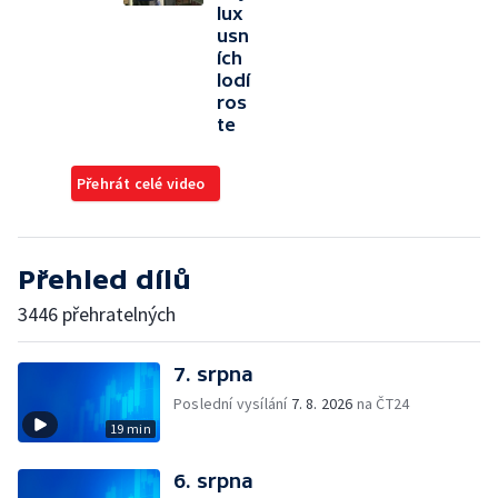
lux
usn
ích
lodí
ros
te
Přehrát celé video
Přehled dílů
3446 přehratelných
7. srpna
Poslední vysílání
7. 8. 2026
na ČT24
19 min
6. srpna