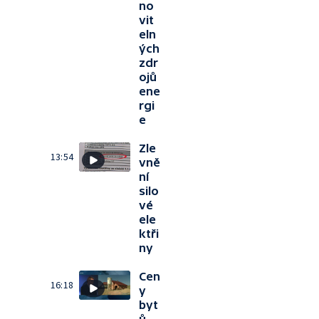
no
vit
eln
ých
zdr
ojů
ene
rgi
e
Zle
13:54
vně
ní
silo
vé
ele
ktři
ny
Cen
16:18
y
byt