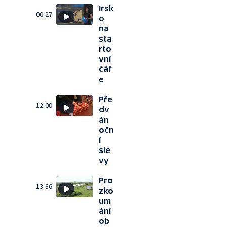
Irsk
00:27
o
na
sta
rto
vní
čář
e
Pře
12:00
dv
án
očn
í
sle
vy
Pro
13:36
zko
um
ání
ob