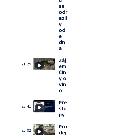
ů
se
odr
azil
y
od
e
dn
a
Záj
21:29
em
Čín
y o
vín
o
Pře
23:41
stu
py
Pro
25:02
dej