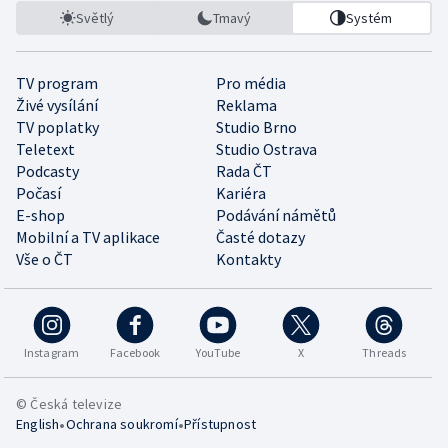
Světlý
Tmavý
Systém
TV program
Pro média
Živé vysílání
Reklama
TV poplatky
Studio Brno
Teletext
Studio Ostrava
Podcasty
Rada ČT
Počasí
Kariéra
E-shop
Podávání námětů
Mobilní a TV aplikace
Časté dotazy
Vše o ČT
Kontakty
Instagram
Facebook
YouTube
X
Threads
© Česká televize
•
•
English
Ochrana soukromí
Přístupnost