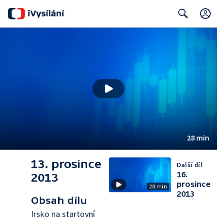
Search
28 min
13. prosince
Další díl
16.
2013
prosince
28 min
2013
Obsah dílu
Irsko na startovní