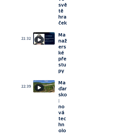
svě
tě
hra
ček
Ma
21:32
naž
ers
ké
pře
stu
py
Ma
22:39
ďar
sko
:
no
vá
tec
hn
olo