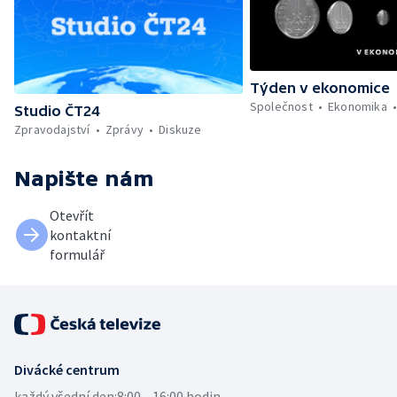
Týden v ekonomice
Společnost
Ekonomika
Studio ČT24
Zpravodajství
Zprávy
Diskuze
Napište nám
Otevřít
kontaktní
formulář
Divácké centrum
každý všední den:
8:00—16:00 hodin