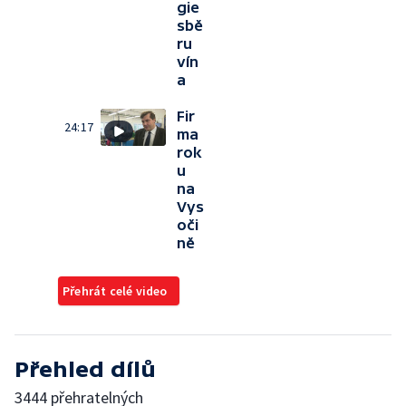
gie
sbě
ru
vín
a
Fir
24:17
ma
rok
u
na
Vys
oči
ně
Přehrát celé video
Přehled dílů
3444 přehratelných