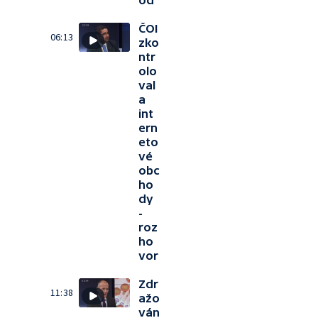
od
ČOI
06:13
zko
ntr
olo
val
a
int
ern
eto
vé
obc
ho
dy
-
roz
ho
vor
Zdr
11:38
ažo
ván