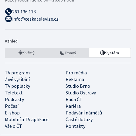
261 136 113
info@ceskatelevize.cz
Vzhled
Světlý
Tmavý
Systém
TV program
Pro média
Živé vysílání
Reklama
TV poplatky
Studio Brno
Teletext
Studio Ostrava
Podcasty
Rada ČT
Počasí
Kariéra
E-shop
Podávání námětů
Mobilní a TV aplikace
Časté dotazy
Vše o ČT
Kontakty