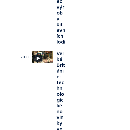
ec
výr
ob
y
bit
evn
ích
lodí
Vel
20:11
ká
Brit
áni
e:
tec
hn
olo
gic
ké
no
vin
ky
ve