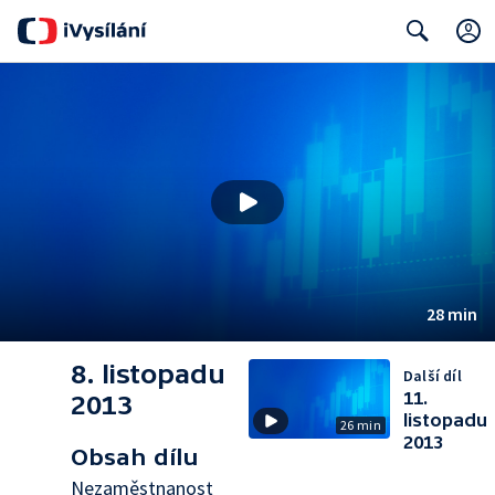
Search
28 min
8. listopadu
Další díl
11.
2013
listopadu
26 min
2013
Obsah dílu
Nezaměstnanost