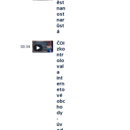
ěst
nan
ost
nar
ůst
á
ČOI
03:34
zko
ntr
olo
val
a
int
ern
eto
vé
obc
ho
dy
-
úv