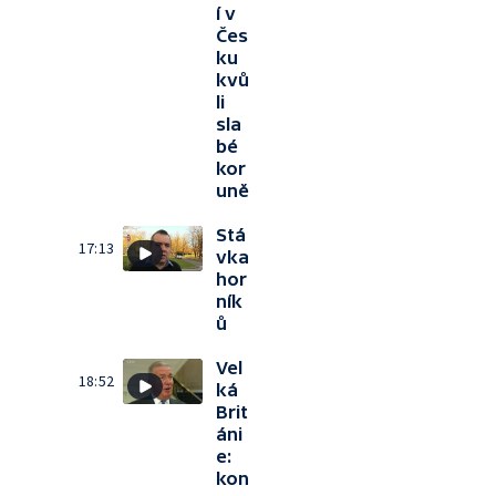
í v
Čes
ku
kvů
li
sla
bé
kor
uně
Stá
17:13
vka
hor
ník
ů
Vel
18:52
ká
Brit
áni
e:
kon