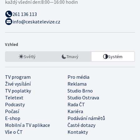
každý všední den:
8:00—16:00 hodin
261 136 113
info@ceskatelevize.cz
Vzhled
Světlý
Tmavý
Systém
TV program
Pro média
Živé vysílání
Reklama
TV poplatky
Studio Brno
Teletext
Studio Ostrava
Podcasty
Rada ČT
Počasí
Kariéra
E-shop
Podávání námětů
Mobilní a TV aplikace
Časté dotazy
Vše o ČT
Kontakty