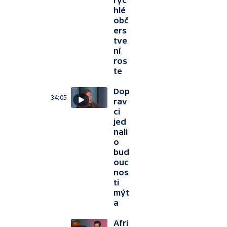
ryc
hlé
obč
ers
tve
ní
ros
te
Dop
34:05
rav
ci
jed
nali
o
bud
ouc
nos
ti
mýt
a
Afri