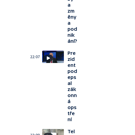
a
zm
ěny
a
pod
nik
ání?
Pre
22:07
zid
ent
pod
eps
al
zák
onn
á
ops
tře
ní
Tel