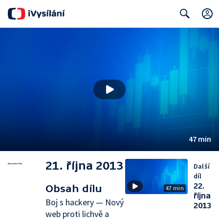
Search
47 min
21. října 2013
Další
díl
22.
Obsah dílu
47 min
října
Boj s hackery — Nový
2013
web proti lichvě a