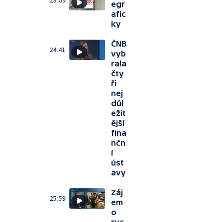
23:09
egr
afic
ky
ČNB
24:41
vyb
rala
čty
ři
nej
důl
ežit
ější
fina
nčn
í
úst
avy
Záj
25:59
em
o