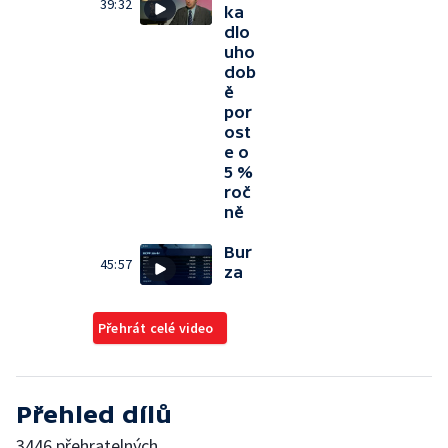
39:32
ka
dlo
uho
dob
ě
por
ost
e o
5 %
roč
ně
Bur
45:57
za
Přehrát celé video
Přehled dílů
3446 přehratelných