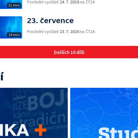
Poslední vysílání
24. 7. 2026
na ČT24
21 min
23. července
Poslední vysílání
23. 7. 2026
na ČT24
19 min
Dalších 10 dílů
í