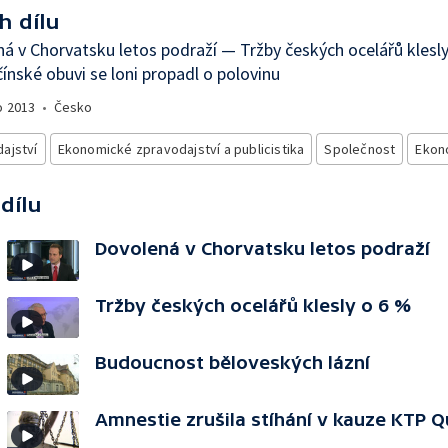
h dílu
á v Chorvatsku letos podraží — Tržby českých ocelářů klesl
ínské obuvi se loni propadl o polovinu
o
2013
•
Česko
ajství
Ekonomické zpravodajství a publicistika
Společnost
Ekon
 dílu
Dovolená v Chorvatsku letos podraží
Tržby českých ocelářů klesly o 6 %
Budoucnost běloveských lázní
Amnestie zrušila stíhání v kauze KTP 