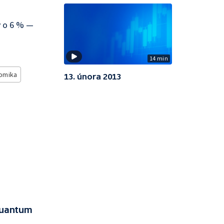
y o 6 % —
14 min
omika
13. února 2013
Quantum