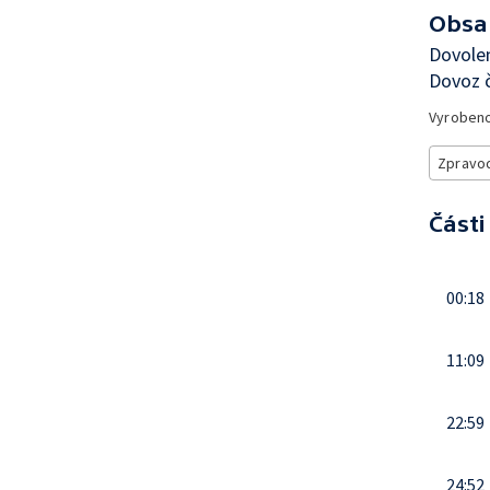
Obsa
Dovolen
Dovoz č
Vyroben
Zpravod
Části
00:18
11:09
22:59
24:52