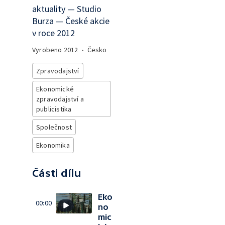
aktuality — Studio
Burza — České akcie
v roce 2012
Vyrobeno
2012
•
Česko
Zpravodajství
Ekonomické
zpravodajství a
publicistika
Společnost
Ekonomika
Části dílu
Eko
00:00
no
mic