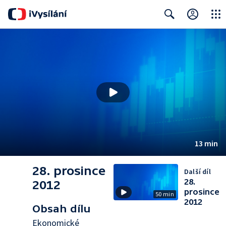
Close
Search
13 min
28. prosince
Další díl
28.
2012
prosince
50 min
2012
Obsah dílu
Ekonomické