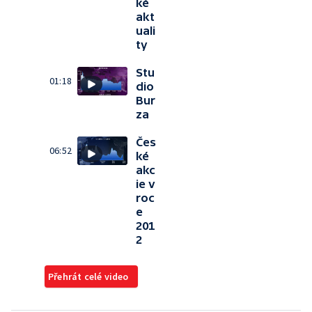
ké
akt
uali
ty
Stu
01:18
dio
Bur
za
Čes
06:52
ké
akc
ie v
roc
e
201
2
Přehrát celé video