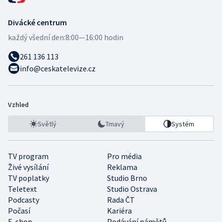
Divácké centrum
každý všední den:
8:00—16:00 hodin
261 136 113
info@ceskatelevize.cz
Vzhled
Světlý
Tmavý
Systém
TV program
Pro média
Živé vysílání
Reklama
TV poplatky
Studio Brno
Teletext
Studio Ostrava
Podcasty
Rada ČT
Počasí
Kariéra
E-shop
Podávání námětů