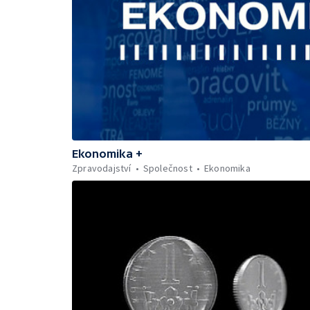
Ekonomika +
Zpravodajství
Společnost
Ekonomika