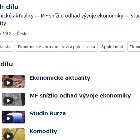
h dílu
ické aktuality — MF snížilo odhad vývoje ekonomiky — Stu
ity
o
2012
•
Česko
ajství
Ekonomické zpravodajství a publicistika
Společnost
Ekon
 dílu
Ekonomické aktuality
MF snížilo odhad vývoje ekonomiky
Studio Burza
Komodity