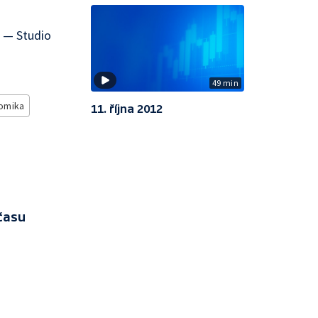
 — Studio
49 min
omika
11. října 2012
času