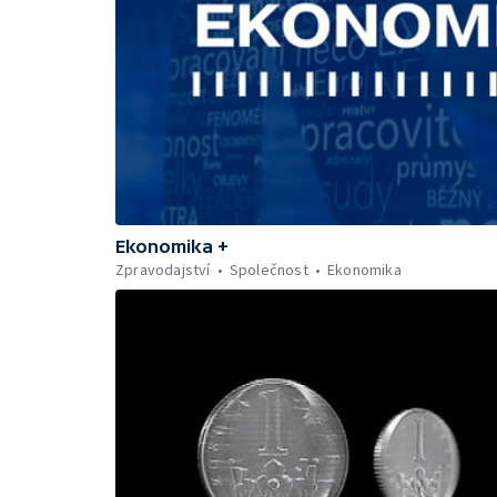
Ekonomika +
Zpravodajství
Společnost
Ekonomika