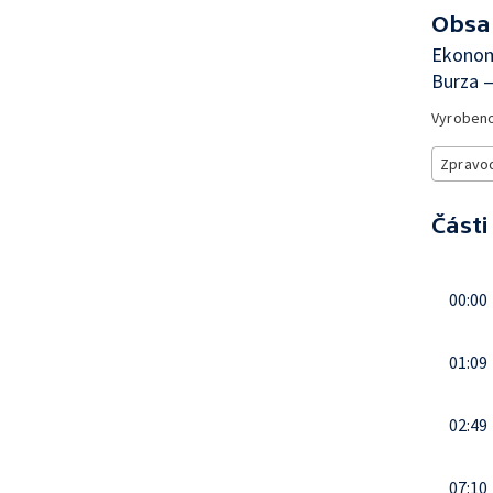
Obsa
Ekonomi
Burza 
Vyroben
Zpravod
Části
00:00
01:09
02:49
07:10