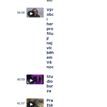
síti
Výr
36:00
obc
i
her
pro
fitu
jí
nej
víc
běh
em
Vá
noc
Stu
40:09
dio
bur
za
Pra
41:07
žsk