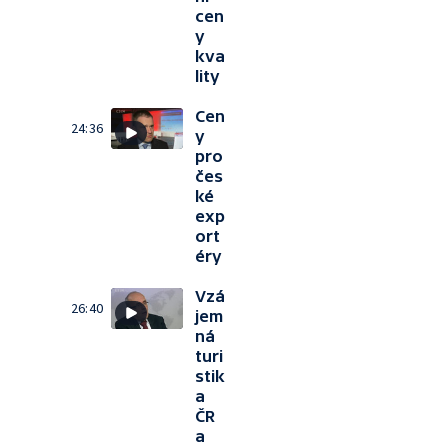
cen
y
kva
lity
Cen
24:36
y
pro
čes
ké
exp
ort
éry
Vzá
26:40
jem
ná
turi
stik
a
ČR
a