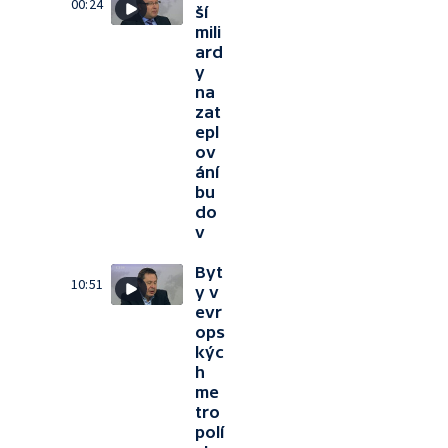
00:24
ší
mili
ard
y
na
zat
epl
ov
ání
bu
do
v
Byt
10:51
y v
evr
ops
kýc
h
me
tro
polí