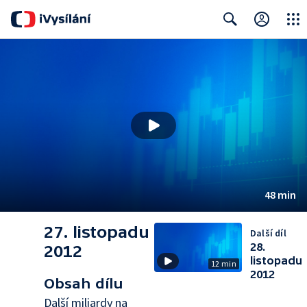
Close
Search
48 min
27. listopadu
Další díl
28.
2012
listopadu
12 min
2012
Obsah dílu
Další miliardy na