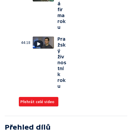
á
fir
ma
rok
u
Pra
44:18
žsk
ý
živ
nos
tní
k
rok
u
Přehrát celé video
Přehled dílů