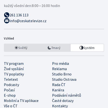
každý všední den:
8:00—16:00 hodin
261 136 113
info@ceskatelevize.cz
Vzhled
Světlý
Tmavý
Systém
TV program
Pro média
Živé vysílání
Reklama
TV poplatky
Studio Brno
Teletext
Studio Ostrava
Podcasty
Rada ČT
Počasí
Kariéra
E-shop
Podávání námětů
Mobilní a TV aplikace
Časté dotazy
Vše o ČT
Kontakty