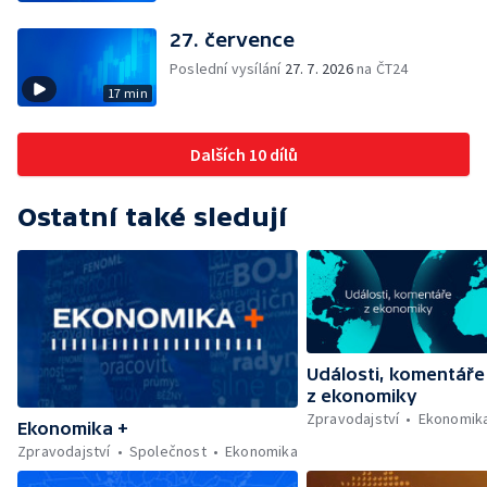
27. července
Poslední vysílání
27. 7. 2026
na ČT24
17 min
Dalších 10 dílů
Ostatní také sledují
Události, komentáře
z ekonomiky
Zpravodajství
Ekonomik
Ekonomika +
Zpravodajství
Společnost
Ekonomika