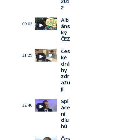
201
2
Alb
09:02
áns
ký
ČEZ
Čes
11:29
ké
drá
hy
zdr
ažu
jí
Spl
12:46
áce
ní
dlu
hů
Čes