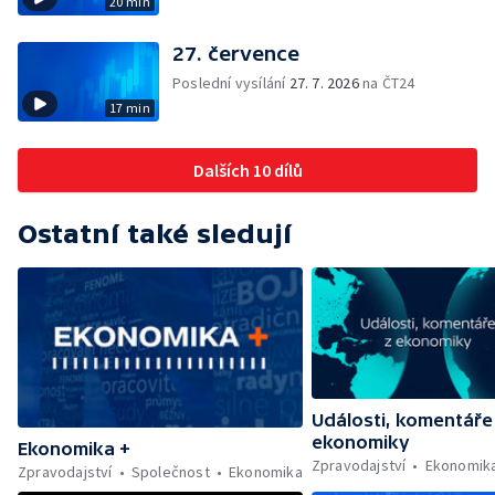
20 min
27. července
Poslední vysílání
27. 7. 2026
na ČT24
17 min
Dalších 10 dílů
Ostatní také sledují
Události, komentáře
ekonomiky
Ekonomika +
Zpravodajství
Ekonomik
Zpravodajství
Společnost
Ekonomika