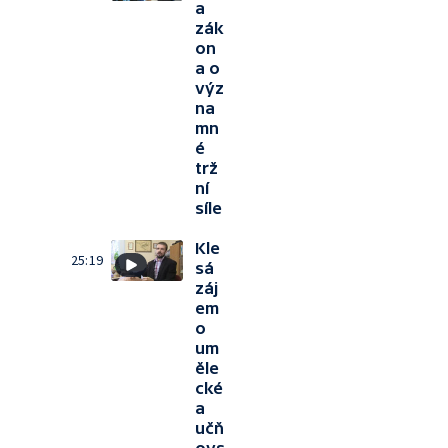
a
zák
on
a o
výz
na
mn
é
trž
ní
síle
Kle
25:19
sá
záj
em
o
um
ěle
cké
a
učň