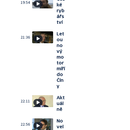
19:54
ké
ryb
ářs
tví
Let
21:36
ou
no
vý
mo
tor
míří
do
Čín
y
Akt
22:11
uál
ně
No
22:56
vel