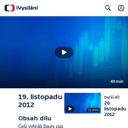
Search
49 min
19. listopadu
Další díl
20.
2012
listopadu
12 min
2012
Obsah dílu
Češi vyhráli Davis cup