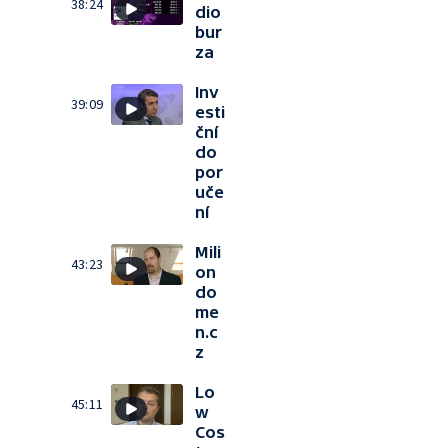
38:24
dio
bur
za
Inv
39:09
esti
ční
do
por
uče
ní
Mili
43:23
on
do
me
n.c
z
Lo
45:11
w
Cos