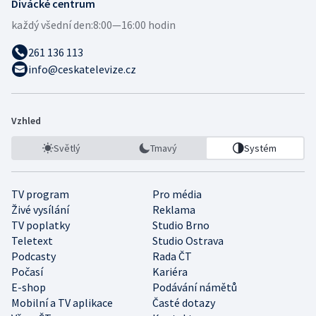
Divácké centrum
každý všední den:
8:00—16:00 hodin
261 136 113
info@ceskatelevize.cz
Vzhled
Světlý
Tmavý
Systém
TV program
Pro média
Živé vysílání
Reklama
TV poplatky
Studio Brno
Teletext
Studio Ostrava
Podcasty
Rada ČT
Počasí
Kariéra
E-shop
Podávání námětů
Mobilní a TV aplikace
Časté dotazy