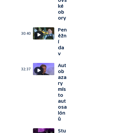
ovs
ké
ob
ory
Pen
30:40
ěžn
í
da
v
Aut
32:37
ob
aza
ry
mís
to
aut
osa
lón
ů
Stu